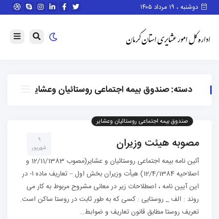
دوشنبه ، ۱۹ مرداد ۱۴۰۵
دسته:
صندوق بیمه اجتماعی روستائیان وعشایر
صندوق بیمه اجتماعی روستائیان وعشایر
مصوبه هیئت وزیران
۹
شهریور
آئین نامه بیمه اجتماعی روستائیان و عشایر(مصوب 12/11/1383 و
اصلاحیه 12/4/1384) هیأت وزیران بخش اول – تعاریف ماده ١- در
این آیین نامه ، اصطلاحات زیر در معانی مشروح مربوط به كار می
روند : الف _ روستایی : كسی كه به طور ثابت در روستا ساكن است.
تعریف روستا مطابق قانون تعاریف و ضوابط…