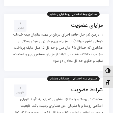
صندوق بیمه اجتماعی روستائیان وعشایر
مزایای عضویت
۹
شهریور
1. درمان (در حال حاضر اجرای درمان بر عهده سازمان بیمه خدمات
درمانی کشور میباشد) 2. مزایای پیری هر زن و مرد روستائی و
عشایری که حداقل 65 سال سن و حداقل 15 سال سابقه پرداخت
حق بیمه داشته باشد ، می تواند از مزایای مستمری پیری استفاده
نماید و حقوق حداقل معادل دو سوم…
الت کنتراست بالا
صندوق بیمه اجتماعی روستائیان وعشایر
نظیم اندازهٔ فونت
شرایط عضویت
۹
شهریور
سکونت در روستا و یا مناطق عشایری که باید به تأیید شورای
اسلامی روستا و یا سازمان امور عشایری رسیده باشد. تابعیت
جمهوری اسلامی ایران داشتن حداقل 18 سال سن و حداکثر 55