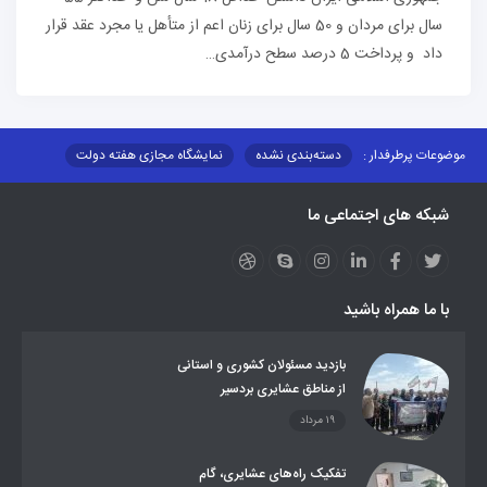
سال برای مردان و 50 سال برای زنان اعم از متأهل یا مجرد عقد قرار
داد و پرداخت 5 درصد سطح درآمدی…
موضوعات پرطرفدار :
دسته‌بندی نشده
نمایشگاه مجازی هفته دولت
نظارت بر شبکه توزیع شرکت تعاونیهای عشایر استان کر
منو کانونهای توسعه
شبکه های اجتماعی ما
مزایدات و مناقصات
محتوای کانون توسعه
لینکهای مرتبط
لینکهای استانی
قوانین و مقررات
فرهنگ عشایر
فرآیندها
عملکردها
عشایر استان
طرح و برنامه
صندوق بیمه اجتماعی روستائیان وعشایر
با ما همراه باشید
روند ساماندهی عشایر داوطلب اسکان
جاذبه های گردشگری
توزیع گاز مایع در مناطق عشایری
توزیع کالاهای یارانه ای عشایر
تشکیلات اداری
بازدید مسئولان کشوری و استانی
از مناطق عشایری بردسیر
۱۹ مرداد
تفکیک راه‌های عشایری، گام