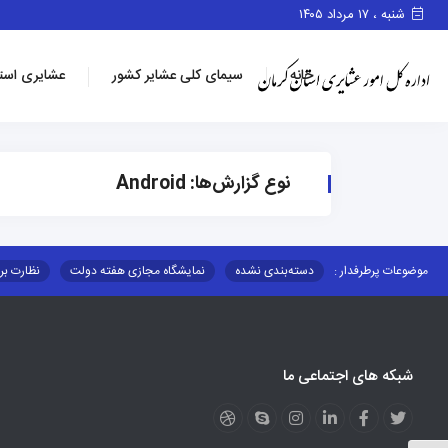
شنبه ، ۱۷ مرداد ۱۴۰۵
خانه
سیمای کلی عشایر کشور
عشایری است
نوع گزارش‌ها:
Android
موضوعات پرطرفدار :
دسته‌بندی نشده
نمایشگاه مجازی هفته دولت
نظارت بر
قوانین و مقررات
فرهنگ عشایر
فرآیندها
عملکردها
عشایر استان
توزیع کالاهای یارانه ای عشایر
تشکیلات اداری
شبکه های اجتماعی ما