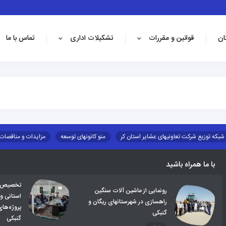
ان
قوانین و مقررات
تشکیلات اداری
تماس با ما
 شبکه توزیع شرکت تعاونیهای عشایر استان کر
منو کانونهای توسعه
مزایدات و مناقصات
طرح و برنامه
صندوق بیمه اجتماعی روستائیان وعشایر
روند ساماندهی عشایر داو
با ما همراه باشید
تخصیص اع
رونمایی از ماشین آلات سنگین
استانی و
راهسازی در شهرستانهای ریگان و
پروژه‌ها
گنبکی
گنبکی