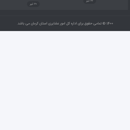
۲۰ تیر
۲۰ تیر
1400 © تمامی حقوق برای اداره کل امور عشایری استان کرمان می باشد.