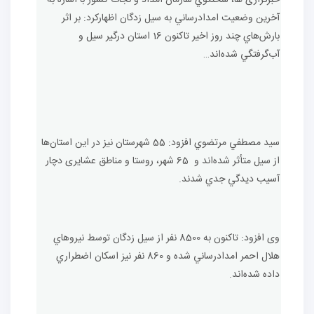
خبرگزاری ها، سخنگوي سازمان امداد و نجات کشور با اشاره به
آخرين وضعيت امدادرساني به سيل زدگان اظهارکرد: بر اثر
بارش‌هاي چند روز اخير تاکنون 16 استان درگير سيل و
آب‌گرفتگي شده‌اند…
سيد مصطفي مرتضوي افزود: 55 شهرستان نيز در اين استان‌ها
از سيل متأثر شده‌اند و 65 شهر، روستا و مناطق عشايری دچار
آسيب ديدگي جدي شدند.
وی افزود: تاکنون به 8500 نفر از سيل زدگان توسط نيروهاي
هلال احمر امدادرساني شده و 860 نفر نيز اسکان اضطراري
داده شده‌اند.