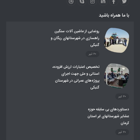
عملکردها
عشایر استان
طرح و برنامه
صندوق بیمه اجتماعی روستائیان وعشایر
با ما همراه باشید
روند ساماندهی عشایر داوطلب اسکان
جاذبه های گردشگری
توزیع گاز مایع در مناطق عشایری
توزیع کالاهای یارانه ای عشایر
تشکیلات اداری
رونمایی از ماشین آلات سنگین
راهسازی در شهرستانهای ریگان و
گنبکی
۲۰ تیر
تخصیص اعتبارات ارزش افزوده،
استانی و ملی جهت اجرای
پروژه‌های عمرانی در شهرستان
گنبکی
۲۰ تیر
دستاوردهای بی سابقه حوزه
عشایر شهرستانهای ابر استان
کرمان
۲۰ تیر