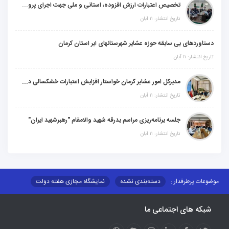
تخصیص اعتبارات ارزش افزوده، استانی و ملی جهت اجرای پروژه‌های عمرانی در شهرستان گنبکی
تاریخ انتشار: ۱۱ آبان
دستاوردهای بی سابقه حوزه عشایر شهرستانهای ابر استان کرمان
تاریخ انتشار: ۱۱ آبان
مدیرکل امور عشایر کرمان خواستار افزایش اعتبارات خشکسالی در سال جدید شد
تاریخ انتشار: ۱۱ آبان
جلسه برنامه‌ریزی مراسم بدرقه شهید والامقام "رهبرشهید ایران"
تاریخ انتشار: ۱۱ آبان
موضوعات پرطرفدار :
دسته‌بندی نشده
نمایشگاه مجازی هفته دولت
نظارت بر شبکه توزیع شرکت تعاونیهای عشایر استان کر
منو کانونهای توسعه
شبکه های اجتماعی ما
مزایدات و مناقصات
محتوای کانون توسعه
لینکهای مرتبط
لینکهای استانی
قوانین و مقررات
فرهنگ عشایر
فرآیندها