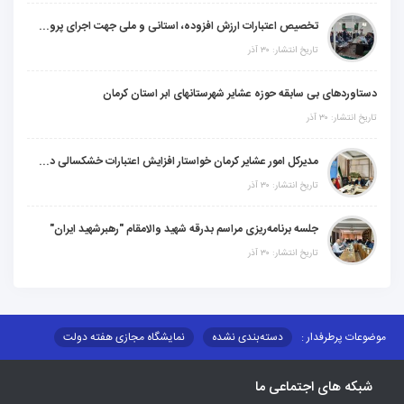
تخصیص اعتبارات ارزش افزوده، استانی و ملی جهت اجرای پروژه‌های عمرانی در شهرستان گنبکی
تاریخ انتشار: ۳۰ آذر
دستاوردهای بی سابقه حوزه عشایر شهرستانهای ابر استان کرمان
تاریخ انتشار: ۳۰ آذر
مدیرکل امور عشایر کرمان خواستار افزایش اعتبارات خشکسالی در سال جدید شد
تاریخ انتشار: ۳۰ آذر
جلسه برنامه‌ریزی مراسم بدرقه شهید والامقام "رهبرشهید ایران"
تاریخ انتشار: ۳۰ آذر
موضوعات پرطرفدار :
دسته‌بندی نشده
نمایشگاه مجازی هفته دولت
نظارت بر شبکه توزیع شرکت تعاونیهای عشایر استان کر
منو کانونهای توسعه
شبکه های اجتماعی ما
مزایدات و مناقصات
محتوای کانون توسعه
لینکهای مرتبط