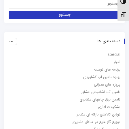
الت کنتراست بالا
نظیم اندازهٔ فونت
دسته بندی ها
special
اخبار
برنامه های توسعه
بهبود تامین آب کشاورزی
پروژه های عمرانی
تامین آب آشامیدنی عشایر
تامین برق چاههای عشایری
تشکیلات اداری
توزیع کالاهای یارانه ای عشایر
توزیع گاز مایع در مناطق عشایری