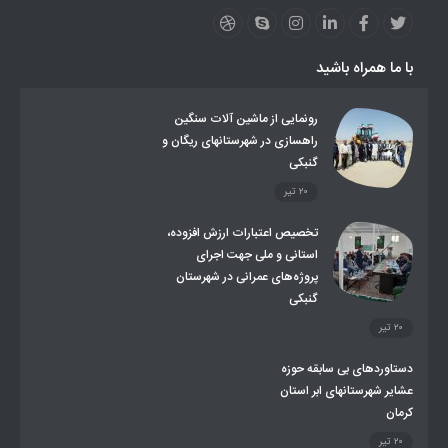
لینکهای استانی
قوانین و مقررات
فرهنگ عشایر
فرآیندها
عملکردها
عشایر استان
طرح و برنامه
صندوق بیمه اجتماعی روستائیان وعشایر
با ما همراه باشید
روند ساماندهی عشایر داوطلب اسکان
جاذبه های گردشگری
توزیع گاز مایع در مناطق عشایری
توزیع کالاهای یارانه ای عشایر
تشکیلات اداری
رونمایی از ماشین آلات سنگین
راهسازی در شهرستانهای ریگان و
گنبکی
۲۰ تیر
تخصیص اعتبارات ارزش افزوده،
استانی و ملی جهت اجرای
پروژه‌های عمرانی در شهرستان
گنبکی
۲۰ تیر
دستاوردهای بی سابقه حوزه
عشایر شهرستانهای ابر استان
کرمان
۲۰ تیر