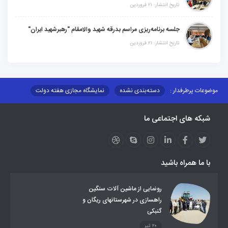
تاریخ انتشار: ۲۱ فروردین
جلسه برنامه‌ریزی مراسم بدرقه شهید والامقام "رهبرشهید ایران"
تاریخ انتشار: ۲۱ فروردین
موضوعات پرطرفدار :
دسته‌بندی نشده
نمایشگاه مجازی هفته دولت
نظارت بر شبکه توزیع شرکت تعاونیهای عشایر استان کر
منو کانونهای توسعه
شبکه های اجتماعی ما
مزایدات و مناقصات
محتوای کانون توسعه
لینکهای مرتبط
لینکهای استانی
قوانین و مقررات
فرهنگ عشایر
فرآیندها
عملکردها
عشایر استان
طرح و برنامه
صندوق بیمه اجتماعی روستائیان وعشایر
با ما همراه باشید
روند ساماندهی عشایر داوطلب اسکان
جاذبه های گردشگری
توزیع گاز مایع در مناطق عشایری
توزیع کالاهای یارانه ای عشایر
تشکیلات اداری
رونمایی از ماشین آلات سنگین
راهسازی در شهرستانهای ریگان و
گنبکی
۲۰ تیر