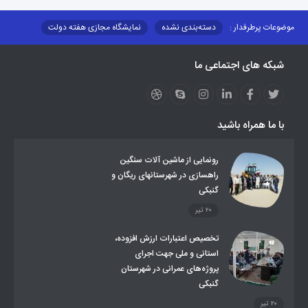
موضوعات پرطرفدار :
دسته‌بندی نشده
نمایشگاه مجازی هفته دولت
نظارت بر شبکه توزیع شرکت تعاونیهای عشایر استان کر
منو کانونهای توسعه
شبکه های اجتماعی ما
مزایدات و مناقصات
محتوای کانون توسعه
لینکهای مرتبط
لینکهای استانی
قوانین و مقررات
فرهنگ عشایر
فرآیندها
عملکردها
عشایر استان
طرح و برنامه
صندوق بیمه اجتماعی روستائیان وعشایر
با ما همراه باشید
روند ساماندهی عشایر داوطلب اسکان
جاذبه های گردشگری
توزیع گاز مایع در مناطق عشایری
توزیع کالاهای یارانه ای عشایر
تشکیلات اداری
رونمایی از ماشین آلات سنگین
راهسازی در شهرستانهای ریگان و
گنبکی
۲۰ تیر
تخصیص اعتبارات ارزش افزوده،
استانی و ملی جهت اجرای
پروژه‌های عمرانی در شهرستان
گنبکی
۲۰ تیر