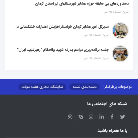
دستاوردهای بی سابقه حوزه عشایر شهرستانهای ابر استان کرمان
تاریخ انتشار: ۲۵ تیر
مدیرکل امور عشایر کرمان خواستار افزایش اعتبارات خشکسالی در سال جدید شد
تاریخ انتشار: ۲۵ تیر
جلسه برنامه‌ریزی مراسم بدرقه شهید والامقام "رهبرشهید ایران"
تاریخ انتشار: ۲۵ تیر
موضوعات پرطرفدار :
دسته‌بندی نشده
نمایشگاه مجازی هفته دولت
نظارت بر شبکه توزیع شرکت تعاونیهای عشایر استان کر
منو کانونهای توسعه
شبکه های اجتماعی ما
مزایدات و مناقصات
محتوای کانون توسعه
لینکهای مرتبط
لینکهای استانی
قوانین و مقررات
فرهنگ عشایر
فرآیندها
عملکردها
عشایر استان
طرح و برنامه
صندوق بیمه اجتماعی روستائیان وعشایر
با ما همراه باشید
روند ساماندهی عشایر داوطلب اسکان
جاذبه های گردشگری