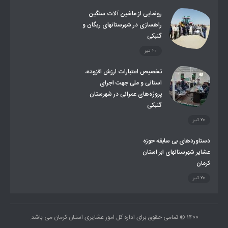
توزیع گاز مایع در مناطق عشایری
توزیع کالاهای یارانه ای عشایر
تشکیلات اداری
رونمایی از ماشین آلات سنگین
راهسازی در شهرستانهای ریگان و
گنبکی
۲۰ تیر
تخصیص اعتبارات ارزش افزوده،
استانی و ملی جهت اجرای
پروژه‌های عمرانی در شهرستان
گنبکی
۲۰ تیر
دستاوردهای بی سابقه حوزه
عشایر شهرستانهای ابر استان
کرمان
۲۰ تیر
1400 © تمامی حقوق برای اداره کل امور عشایری استان کرمان می باشد.