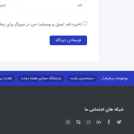
نام
پست
الکترون
ذخیره نام، ایمیل و وبسایت من در مرورگر برای زما
موضوعات پرطرفدار :
دسته‌بندی نشده
نمایشگاه مجازی هفته دولت
نظارت بر
قوانین و مقررات
فرهنگ عشایر
فرآیندها
عملکردها
عشایر استان
توزیع کالاهای یارانه ای عشایر
تشکیلات اداری
شبکه های اجتماعی ما