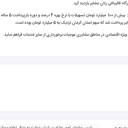
ه قالیبافی زنان عشایر بازدید کرد.
در حاشیه این بازدید رئیس سازمان عشایر ایران گفت: بیش از 100 میلیارد تومان تسهیلات با نرخ بهره 4 درصد و دوره بازپرداخت 5 ساله
ه سهم استان کرمان نزدیک به 5 میلیارد تومان بوده است.
یژه اقتصادی در مناطق عشایری موجبات برخورداری از سایر خدمات فراهم نماید.
ری بم و
رئیس سازمان امور عشایری ایران:دولت به دنبال توانمندساز