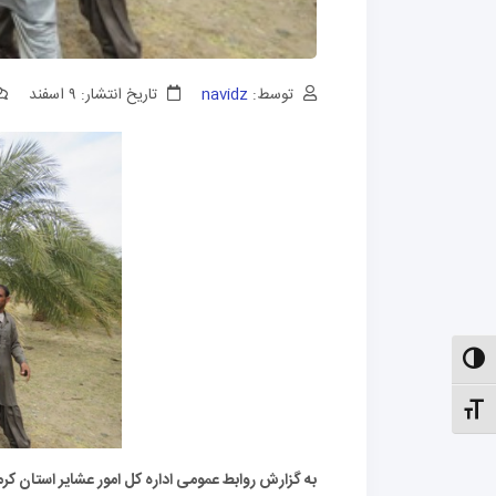
توسط:
navidz
تاریخ انتشار: ۹ اسفند
الت کنتراست بالا
نظیم اندازهٔ فونت
به گزارش روابط عمومی اداره کل امور عشایر استان ک