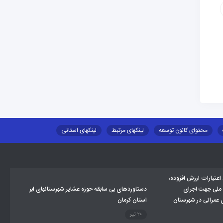
محتوای کانون توسعه
لینکهای مرتبط
لینکهای استانی
طلب اسکان
جاذبه های گردشگری
توزیع گاز مایع در مناطق عشایری
تبارات ارزش افزوده،
 ملی جهت اجرای
دستاوردهای بی سابقه حوزه عشایر شهرستانهای ابر
ی عمرانی در شهرستان
استان کرمان
۲۰ تیر