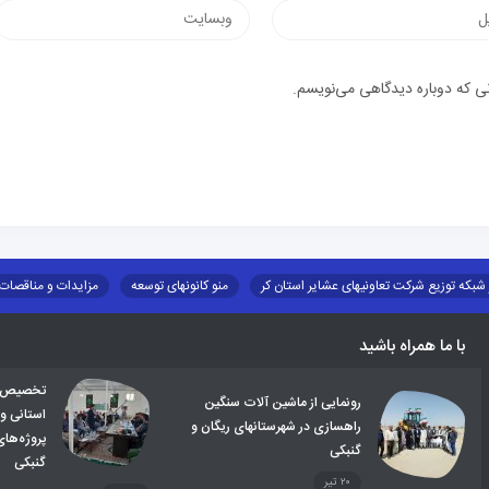
وب‌سایت
یک
نی که دوباره دیدگاهی می‌نویسم.
 شبکه توزیع شرکت تعاونیهای عشایر استان کر
منو کانونهای توسعه
مزایدات و مناقصات
طرح و برنامه
صندوق بیمه اجتماعی روستائیان وعشایر
روند ساماندهی عشایر داو
با ما همراه باشید
تخصیص اع
رونمایی از ماشین آلات سنگین
استانی و
راهسازی در شهرستانهای ریگان و
پروژه‌ها
گنبکی
گنبکی
۲۰ تیر