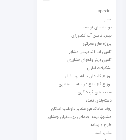
special
اخبار
برنامه های توسعه
بهبود تامین آب کشاورزی
پروژه های عمرانی
تامین آب آشامیدنی عشایر
تامین برق چاههای عشایری
تشکیلات اداری
توزیع کالاهای یارانه ای عشایر
توزیع گاز مایع در مناطق عشایری
جاذبه های گردشگری
دسته‌بندی نشده
روند ساماندهی عشایر داوطلب اسکان
صندوق بیمه اجتماعی روستائیان وعشایر
طرح و برنامه
عشایر استان