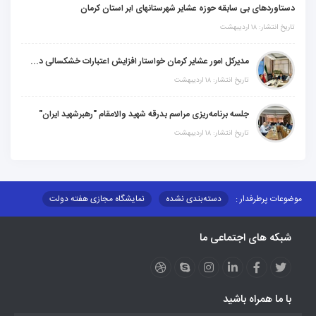
دستاوردهای بی سابقه حوزه عشایر شهرستانهای ابر استان کرمان
تاریخ انتشار: ۱۸ اردیبهشت
مدیرکل امور عشایر کرمان خواستار افزایش اعتبارات خشکسالی در سال جدید شد
تاریخ انتشار: ۱۸ اردیبهشت
جلسه برنامه‌ریزی مراسم بدرقه شهید والامقام "رهبرشهید ایران"
تاریخ انتشار: ۱۸ اردیبهشت
موضوعات پرطرفدار :
دسته‌بندی نشده
نمایشگاه مجازی هفته دولت
نظارت بر شبکه توزیع شرکت تعاونیهای عشایر استان کر
منو کانونهای توسعه
شبکه های اجتماعی ما
مزایدات و مناقصات
محتوای کانون توسعه
لینکهای مرتبط
لینکهای استانی
قوانین و مقررات
فرهنگ عشایر
فرآیندها
عملکردها
عشایر استان
طرح و برنامه
صندوق بیمه اجتماعی روستائیان وعشایر
با ما همراه باشید
روند ساماندهی عشایر داوطلب اسکان
جاذبه های گردشگری