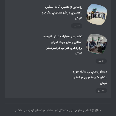
توزیع گاز مایع در مناطق عشایری
توزیع کالاهای یارانه ای عشایر
تشکیلات اداری
رونمایی از ماشین آلات سنگین
راهسازی در شهرستانهای ریگان و
گنبکی
۲۰ تیر
تخصیص اعتبارات ارزش افزوده،
استانی و ملی جهت اجرای
پروژه‌های عمرانی در شهرستان
گنبکی
۲۰ تیر
دستاوردهای بی سابقه حوزه
عشایر شهرستانهای ابر استان
کرمان
۲۰ تیر
1400 © تمامی حقوق برای اداره کل امور عشایری استان کرمان می باشد.