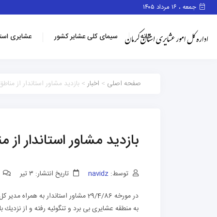
جمعه ، ۱۶ مرداد ۱۴۰۵
خانه
سیمای کلی عشایر کشور
عشایری است
صفحه اصلی
>
اخبار
> بازدید مشاور استاندار از منا
بازدید مشاور استاندار از
توسط:
navidz
تاریخ انتشار: ۳ تیر
0 
در مورخه 29/4/86 مشاور استاندار به 
به منطقه عشایری بی برد و تنگوئیه رفته و از نزدیك 