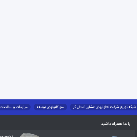
 شبکه توزیع شرکت تعاونیهای عشایر استان کر
منو کانونهای توسعه
مزایدات و مناقصات
طرح و برنامه
صندوق بیمه اجتماعی روستائیان وعشایر
روند ساماندهی عشایر داو
با ما همراه باشید
تخصیص اع