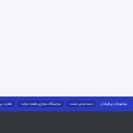
موضوعات پرطرفدار :
دسته‌بندی نشده
نمایشگاه مجازی هفته دولت
نظارت بر
قوانین و مقررات
فرهنگ عشایر
فرآیندها
عملکردها
عشایر استان
توزیع کالاهای یارانه ای عشایر
تشکیلات اداری