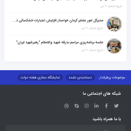
تاریخ انتشار: ۹ تیر
مدیرکل امور عشایر کرمان خواستار افزایش اعتبارات خشکسالی در سال جدید شد
تاریخ انتشار: ۹ تیر
جلسه برنامه‌ریزی مراسم بدرقه شهید والامقام "رهبرشهید ایران"
تاریخ انتشار: ۹ تیر
موضوعات پرطرفدار :
دسته‌بندی نشده
نمایشگاه مجازی هفته دولت
نظارت بر شبکه توزیع شرکت تعاونیهای عشایر استان کر
منو کانونهای توسعه
شبکه های اجتماعی ما
مزایدات و مناقصات
محتوای کانون توسعه
لینکهای مرتبط
لینکهای استانی
قوانین و مقررات
فرهنگ عشایر
فرآیندها
عملکردها
عشایر استان
طرح و برنامه
صندوق بیمه اجتماعی روستائیان وعشایر
با ما همراه باشید
روند ساماندهی عشایر داوطلب اسکان
جاذبه های گردشگری
توزیع گاز مایع در مناطق عشایری
توزیع کالاهای یارانه ای عشایر