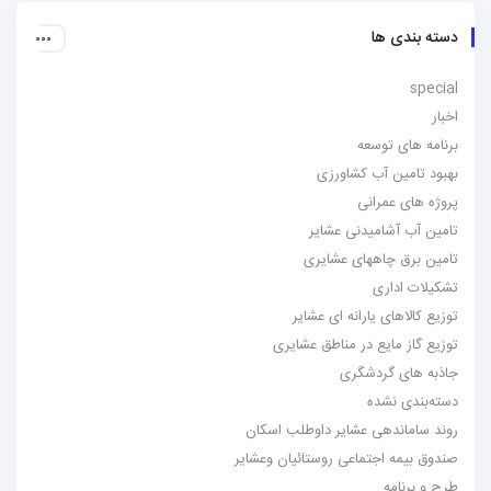
دسته بندی ها
special
اخبار
برنامه های توسعه
بهبود تامین آب کشاورزی
پروژه های عمرانی
تامین آب آشامیدنی عشایر
تامین برق چاههای عشایری
تشکیلات اداری
توزیع کالاهای یارانه ای عشایر
توزیع گاز مایع در مناطق عشایری
جاذبه های گردشگری
دسته‌بندی نشده
روند ساماندهی عشایر داوطلب اسکان
صندوق بیمه اجتماعی روستائیان وعشایر
طرح و برنامه