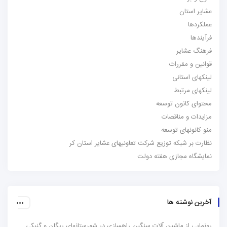
عشایر استان
عملکردها
فرآیندها
فرهنگ عشایر
قوانین و مقررات
لینکهای استانی
لینکهای مرتبط
محتوای کانون توسعه
مزایدات و مناقصات
منو کانونهای توسعه
نظارت بر شبکه توزیع شرکت تعاونیهای عشایر استان کر
نمایشگاه مجازی هفته دولت
آخرین نوشته ها
رونمایی از ماشین آلات سنگین راهسازی در شهرستانهای ریگان و گنبکی