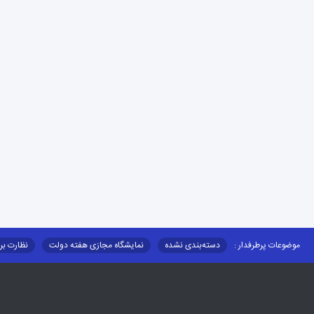
موضوعات پرطرفدار :
دسته‌بندی نشده
نمایشگاه مجازی هفته دولت
نظارت بر
قوانین و مقررات
فرهنگ عشایر
فرآیندها
عملکردها
عشایر استان
توزیع کالاهای یارانه ای عشایر
تشکیلات اداری