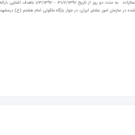
محترم دفتر مطالعات عشایری کرمان خانم مهندس جمالزاده به مدت دو روز از تاریخ 31/2/1392 – 1/3/1392 باهدف اشنایی ،ارائه
 در سازمان امور عشایر ایران، در جوار بارگاه ملکوتی امام هشتم (ع) درمشهد