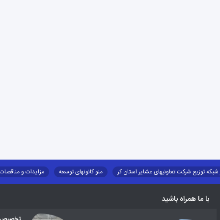
 شبکه توزیع شرکت تعاونیهای عشایر استان کر
منو کانونهای توسعه
مزایدات و مناقصات
طرح و برنامه
صندوق بیمه اجتماعی روستائیان وعشایر
روند ساماندهی عشایر داو
با ما همراه باشید
تخصیص اع