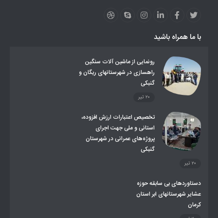
لینکهای استانی
قوانین و مقررات
فرهنگ عشایر
فرآیندها
عملکردها
عشایر استان
طرح و برنامه
صندوق بیمه اجتماعی روستائیان وعشایر
با ما همراه باشید
روند ساماندهی عشایر داوطلب اسکان
جاذبه های گردشگری
توزیع گاز مایع در مناطق عشایری
توزیع کالاهای یارانه ای عشایر
تشکیلات اداری
رونمایی از ماشین آلات سنگین
راهسازی در شهرستانهای ریگان و
گنبکی
۲۰ تیر
تخصیص اعتبارات ارزش افزوده،
استانی و ملی جهت اجرای
پروژه‌های عمرانی در شهرستان
گنبکی
۲۰ تیر
دستاوردهای بی سابقه حوزه
عشایر شهرستانهای ابر استان
کرمان