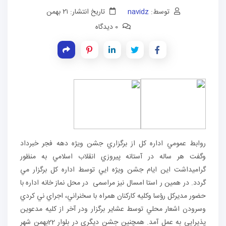
توسط:
navidz
تاریخ انتشار: ۲۱ بهمن
0 دیدگاه
روابط عمومي اداره كل از برگزاري جشن ويژه دهه فجر خبرداد
وگفت هر ساله در آستانه پيروزي انقلاب اسلامي به منظور
گراميداشت اين ايام جشن ويژه ايي توسط اداره كل برگزار مي
گردد. در همين ر استا امسال نيز مراسمی در محل نماز خانه اداره با
حضور مديركل رؤسا وكليه كاركنان همراه با سخنراني، اجراي ني كردي
وسرودن اشعار محلي توسط عشاير برگزار ودر آخر از كليه مدعوين
پذيرايي به عمل آمد. همچنين جشن ديگري در بلوار 22بهمن شهر