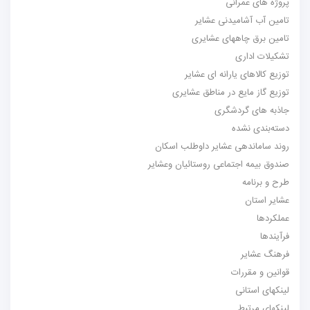
پروژه های عمرانی
تامین آب آشامیدنی عشایر
تامین برق چاههای عشایری
تشکیلات اداری
توزیع کالاهای یارانه ای عشایر
توزیع گاز مایع در مناطق عشایری
جاذبه های گردشگری
دسته‌بندی نشده
روند ساماندهی عشایر داوطلب اسکان
صندوق بیمه اجتماعی روستائیان وعشایر
طرح و برنامه
عشایر استان
عملکردها
فرآیندها
فرهنگ عشایر
قوانین و مقررات
لینکهای استانی
لینکهای مرتبط