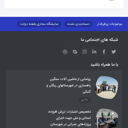
موضوعات پرطرفدار :
دسته‌بندی نشده
نمایشگاه مجازی هفته دولت
نظارت بر شبکه توزیع شرکت تعاونیهای عشایر استان کر
منو کانونهای توسعه
شبکه های اجتماعی ما
مزایدات و مناقصات
محتوای کانون توسعه
لینکهای مرتبط
لینکهای استانی
قوانین و مقررات
فرهنگ عشایر
فرآیندها
عملکردها
عشایر استان
طرح و برنامه
صندوق بیمه اجتماعی روستائیان وعشایر
با ما همراه باشید
روند ساماندهی عشایر داوطلب اسکان
جاذبه های گردشگری
توزیع گاز مایع در مناطق عشایری
توزیع کالاهای یارانه ای عشایر
تشکیلات اداری
رونمایی از ماشین آلات سنگین
راهسازی در شهرستانهای ریگان و
گنبکی
۲۰ تیر
تخصیص اعتبارات ارزش افزوده،
استانی و ملی جهت اجرای
پروژه‌های عمرانی در شهرستان