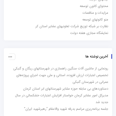
محتوای کانون توسعه
مزایدات و مناقصات
منو کانونهای توسعه
نظارت بر شبکه توزیع شرکت تعاونیهای عشایر استان کر
نمایشگاه مجازی هفته دولت
آخرین نوشته ها
رونمایی از ماشین آلات سنگین راهسازی در شهرستانهای ریگان و گنبکی
تخصیص اعتبارات ارزش افزوده، استانی و ملی جهت اجرای پروژه‌های
عمرانی در شهرستان گنبکی
دستاوردهای بی سابقه حوزه عشایر شهرستانهای ابر استان کرمان
مدیرکل امور عشایر کرمان خواستار افزایش اعتبارات خشکسالی در سال
جدید شد
جلسه برنامه‌ریزی مراسم بدرقه شهید والامقام “رهبرشهید ایران”