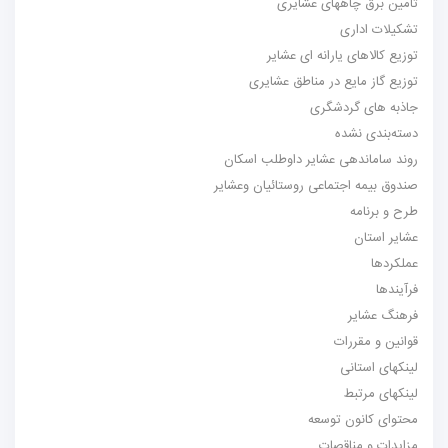
تامین برق چاههای عشایری
تشکیلات اداری
توزیع کالاهای یارانه ای عشایر
توزیع گاز مایع در مناطق عشایری
جاذبه های گردشگری
دسته‌بندی نشده
روند ساماندهی عشایر داوطلب اسکان
صندوق بیمه اجتماعی روستائیان وعشایر
طرح و برنامه
عشایر استان
عملکردها
فرآیندها
فرهنگ عشایر
قوانین و مقررات
لینکهای استانی
لینکهای مرتبط
محتوای کانون توسعه
مزایدات و مناقصات