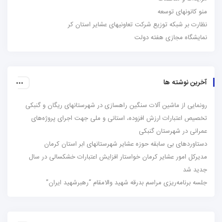
منو کانونهای توسعه
نظارت بر شبکه توزیع شرکت تعاونیهای عشایر استان کر
نمایشگاه مجازی هفته دولت
آخرین نوشته ها
رونمایی از ماشین آلات سنگین راهسازی در شهرستانهای ریگان و گنبکی
تخصیص اعتبارات ارزش افزوده، استانی و ملی جهت اجرای پروژه‌های
عمرانی در شهرستان گنبکی
دستاوردهای بی سابقه حوزه عشایر شهرستانهای ابر استان کرمان
مدیرکل امور عشایر کرمان خواستار افزایش اعتبارات خشکسالی در سال
جدید شد
جلسه برنامه‌ریزی مراسم بدرقه شهید والامقام “رهبرشهید ایران”