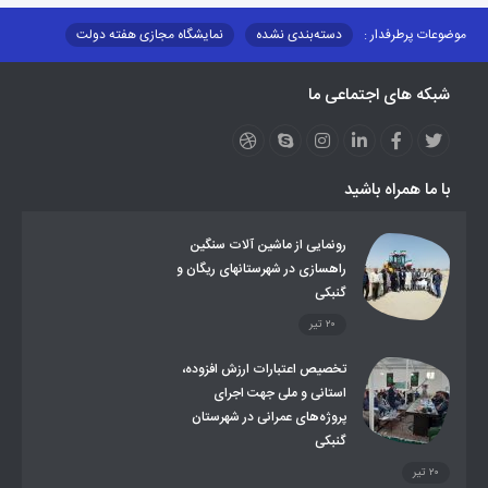
موضوعات پرطرفدار :
دسته‌بندی نشده
نمایشگاه مجازی هفته دولت
نظارت بر شبکه توزیع شرکت تعاونیهای عشایر استان کر
منو کانونهای توسعه
شبکه های اجتماعی ما
مزایدات و مناقصات
محتوای کانون توسعه
لینکهای مرتبط
لینکهای استانی
قوانین و مقررات
فرهنگ عشایر
فرآیندها
عملکردها
عشایر استان
طرح و برنامه
صندوق بیمه اجتماعی روستائیان وعشایر
با ما همراه باشید
روند ساماندهی عشایر داوطلب اسکان
جاذبه های گردشگری
توزیع گاز مایع در مناطق عشایری
توزیع کالاهای یارانه ای عشایر
تشکیلات اداری
رونمایی از ماشین آلات سنگین
راهسازی در شهرستانهای ریگان و
گنبکی
۲۰ تیر
تخصیص اعتبارات ارزش افزوده،
استانی و ملی جهت اجرای
پروژه‌های عمرانی در شهرستان
گنبکی
۲۰ تیر