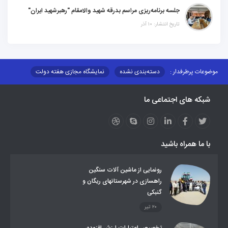
جلسه برنامه‌ریزی مراسم بدرقه شهید والامقام "رهبرشهید ایران"
تاریخ انتشار: ۱۰ آذر
موضوعات پرطرفدار :
دسته‌بندی نشده
نمایشگاه مجازی هفته دولت
نظارت بر شبکه توزیع شرکت تعاونیهای عشایر استان کر
منو کانونهای توسعه
شبکه های اجتماعی ما
مزایدات و مناقصات
محتوای کانون توسعه
لینکهای مرتبط
لینکهای استانی
قوانین و مقررات
فرهنگ عشایر
فرآیندها
عملکردها
عشایر استان
طرح و برنامه
صندوق بیمه اجتماعی روستائیان وعشایر
با ما همراه باشید
روند ساماندهی عشایر داوطلب اسکان
جاذبه های گردشگری
توزیع گاز مایع در مناطق عشایری
توزیع کالاهای یارانه ای عشایر
تشکیلات اداری
رونمایی از ماشین آلات سنگین
راهسازی در شهرستانهای ریگان و
گنبکی
۲۰ تیر