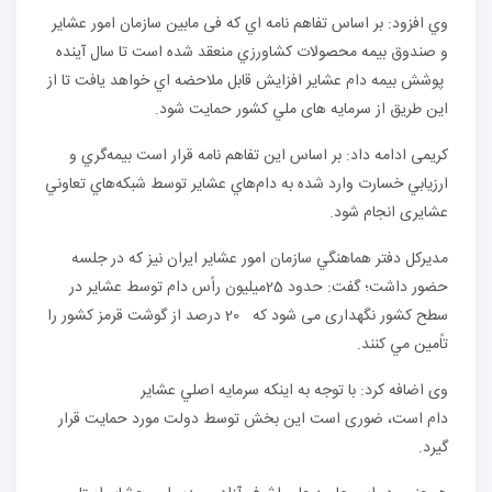
وي افزود: بر اساس تفاهم نامه اي كه فی مابین سازمان امور عشاير
و صندوق بيمه محصولات كشاورزي منعقد شده است تا سال آینده
پوشش بيمه دام عشاير افزايش قابل ملاحضه اي خواهد یافت تا از
اين طریق از سرمايه های ملي كشور حمايت شود.
کریمی ادامه داد: بر اساس این تفاهم‌ نامه قرار است بيمه‌گري و
ارزيابي خسارت وارد شده به دام‌هاي عشاير توسط شبكه‌هاي تعاوني
عشایری انجام شود.
مديركل دفتر هماهنگي سازمان امور عشاير ایران نیز که در جلسه
حضور داشت؛ گفت: حدود 25ميليون راًس دام توسط عشاير در
سطح كشور نگهداری می شود که 20 درصد از گوشت قرمز كشور را
تاًمين مي كنند.
وی اضافه کرد: با توجه به اينكه سرمايه اصلي عشاير
دام است، ضوری است این بخش توسط دولت مورد حمايت قرار
گيرد.