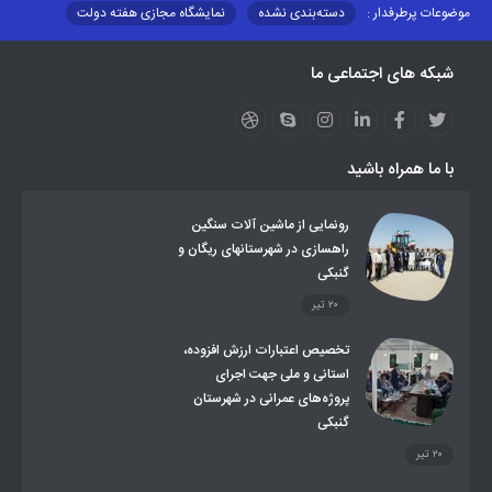
موضوعات پرطرفدار :
دسته‌بندی نشده
نمایشگاه مجازی هفته دولت
نظارت بر شبکه توزیع شرکت تعاونیهای عشایر استان کر
منو کانونهای توسعه
شبکه های اجتماعی ما
مزایدات و مناقصات
محتوای کانون توسعه
لینکهای مرتبط
لینکهای استانی
قوانین و مقررات
فرهنگ عشایر
فرآیندها
عملکردها
عشایر استان
طرح و برنامه
صندوق بیمه اجتماعی روستائیان وعشایر
با ما همراه باشید
روند ساماندهی عشایر داوطلب اسکان
جاذبه های گردشگری
توزیع گاز مایع در مناطق عشایری
توزیع کالاهای یارانه ای عشایر
تشکیلات اداری
رونمایی از ماشین آلات سنگین
راهسازی در شهرستانهای ریگان و
گنبکی
۲۰ تیر
تخصیص اعتبارات ارزش افزوده،
استانی و ملی جهت اجرای
پروژه‌های عمرانی در شهرستان
گنبکی
۲۰ تیر