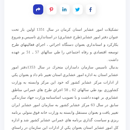
تشكيلات امور عشاير استان كرمان در سال 1351 اولين بار تحت
عنوان دفتر امور عشاير (طرح عشايري) در استانداري تاسيس و شروع
بكاركرد و استانداري بعنوان دستگاه اجرائي ، اجراي فعاليتهاي طرح
توسعه اقتصادي و رفاه اجتماعي را طي سالهاي 57 ـ 51 بر عهده
داشت .
بدنبال تاسيس سازمان دامداران متحرك در سال 1353دفتر امور
عشاير استان به اداره امور عشايري استان تغيير نام داد و بعنوان يكي
از ادارات مركز عشاير كشور كه خود اين مركز وابسته به وزارت
كشاورزي بود طي سالهاي 62 ـ 58 اجراي طرح هاي عمراني مناطق
عشايري بر عهده داشت و با تصويب اساسنامه وزارت جهاد سازندگي
سابق در سال 63 مركز عشاير كشور به سازمان امور عشاير ايران
تغيير يافت و بعنوان مستقل وابسته به وزارت خانه فوق متولي برنامه
ريزي و سياست گذاري برنامه هاي عمراني عشاير كشور شد و اداره
كل امور عشاير استان بعنوان يكي از ادارات اين سازمان در راستاي