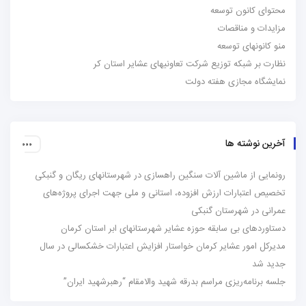
محتوای کانون توسعه
مزایدات و مناقصات
منو کانونهای توسعه
نظارت بر شبکه توزیع شرکت تعاونیهای عشایر استان کر
نمایشگاه مجازی هفته دولت
آخرین نوشته ها
رونمایی از ماشین آلات سنگین راهسازی در شهرستانهای ریگان و گنبکی
تخصیص اعتبارات ارزش افزوده، استانی و ملی جهت اجرای پروژه‌های
عمرانی در شهرستان گنبکی
دستاوردهای بی سابقه حوزه عشایر شهرستانهای ابر استان کرمان
مدیرکل امور عشایر کرمان خواستار افزایش اعتبارات خشکسالی در سال
جدید شد
جلسه برنامه‌ریزی مراسم بدرقه شهید والامقام “رهبرشهید ایران”