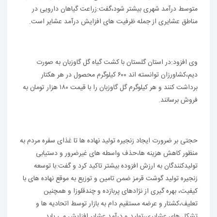
متوسط درآمد شهری بیشتر شود،گفت:زراعت گیاهان دارویی در
مناطق عشایری از جمله ظرفیت های افزایش درآمد عشایر است.
وی افزود:در استان گلستان با کشت گیاه گل گاوزبان به صورت
دیم،کشاورزان توانسته اند ۶۰۰ کیلوگرم محصول در هر هکتار
برداشت کنند و هر کیلوگرم گل گاوزبان را با قیمت ۱۸۰ هزار تومان به
فروش برسانند.
حجتی بر ضرورت ایجاد زنجیره تولید نهاده ها تا غذای سفره مردم به
منظور کاهش هزینه ها،حذف واسطه های غیرضرور و دستیابی
تولیدکنندگان به ارزش افزوده بیشتر تاکید کرد و گفت:با توسعه
زنجیره تولید گوشت قرمز ضمن تامین و توزیع به موقع نهاده های با
کیفیت، بهره گیری از نژادهای پربازده و چندقلوزا و همچنین
تعلیف،کشتار و عرضه مستقیم دام به بازار توسط اتحادیه ها و
تشکل های عشایری،تولید و درآمد عشایر افزایش می یابد.