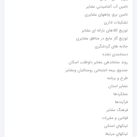
تامین آب آشامیدنی عشایر
تامین برق چاههای عشایری
تشکیلات اداری
توزیع کالاهای یارانه ای عشایر
توزیع گاز مایع در مناطق عشایری
جاذبه های گردشگری
دسته‌بندی نشده
روند ساماندهی عشایر داوطلب اسکان
صندوق بیمه اجتماعی روستائیان وعشایر
طرح و برنامه
عشایر استان
عملکردها
فرآیندها
فرهنگ عشایر
قوانین و مقررات
لینکهای استانی
لینکهای مرتبط