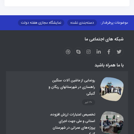
موضوعات پرطرفدار :
دسته‌بندی نشده
نمایشگاه مجازی هفته دولت
نظارت بر شبکه توزیع شرکت تعاونیهای عشایر استان کر
منو کانونهای توسعه
شبکه های اجتماعی ما
مزایدات و مناقصات
محتوای کانون توسعه
لینکهای مرتبط
لینکهای استانی
قوانین و مقررات
فرهنگ عشایر
فرآیندها
عملکردها
عشایر استان
طرح و برنامه
صندوق بیمه اجتماعی روستائیان وعشایر
با ما همراه باشید
روند ساماندهی عشایر داوطلب اسکان
جاذبه های گردشگری
توزیع گاز مایع در مناطق عشایری
توزیع کالاهای یارانه ای عشایر
تشکیلات اداری
رونمایی از ماشین آلات سنگین
راهسازی در شهرستانهای ریگان و
گنبکی
۲۰ تیر
تخصیص اعتبارات ارزش افزوده،
استانی و ملی جهت اجرای
پروژه‌های عمرانی در شهرستان