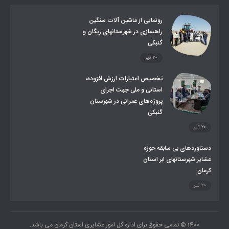
توزیع گاز مایع در مناطق عشایری
توزیع کالاهای یارانه ای عشایر
تشکیلات اداری
رونمایی از ماشین آلات سنگین
راهسازی در شهرستانهای ریگان و
گنبکی
۲۰ تیر
تخصیص اعتبارات ارزش افزوده،
استانی و ملی جهت اجرای
پروژه‌های عمرانی در شهرستان
گنبکی
۲۰ تیر
دستاوردهای بی سابقه حوزه
عشایر شهرستانهای ابر استان
کرمان
۲۰ تیر
1400 © تمامی حقوق برای اداره کل امور عشایری استان کرمان می باشد.