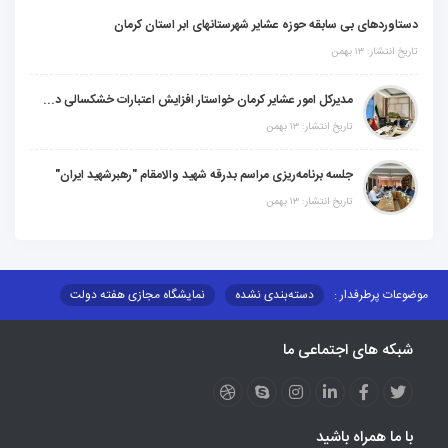
دستاوردهای بی سابقه حوزه عشایر شهرستانهای ابر استان کرمان
تاریخ انتشار: ۱۳ بهمن
مدیرکل امور عشایر کرمان خواستار افزایش اعتبارات خشکسالی در سال جدید شد
تاریخ انتشار: ۱۳ بهمن
جلسه برنامه‌ریزی مراسم بدرقه شهید والامقام "رهبرشهید ایران"
تاریخ انتشار: ۱۳ بهمن
موضوعات پرطرفدار :
دسته‌بندی نشده
نمایشگاه مجازی هفته دولت
نظارت بر شبکه توزیع شرکت تعاونیهای عشایر استان کر
منو کانونهای توسعه
شبکه های اجتماعی ما
مزایدات و مناقصات
محتوای کانون توسعه
لینکهای مرتبط
لینکهای استانی
قوانین و مقررات
فرهنگ عشایر
فرآیندها
عملکردها
عشایر استان
طرح و برنامه
صندوق بیمه اجتماعی روستائیان وعشایر
با ما همراه باشید
روند ساماندهی عشایر داوطلب اسکان
جاذبه های گردشگری