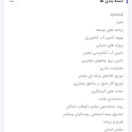
دسته بندی ها
special
اخبار
برنامه های توسعه
بهبود تامین آب کشاورزی
پروژه های عمرانی
تامین آب آشامیدنی عشایر
تامین برق چاههای عشایری
تشکیلات اداری
توزیع کالاهای یارانه ای عشایر
توزیع گاز مایع در مناطق عشایری
جاذبه های گردشگری
دسته‌بندی نشده
روند ساماندهی عشایر داوطلب اسکان
صندوق بیمه اجتماعی روستائیان وعشایر
طرح و برنامه
عشایر استان