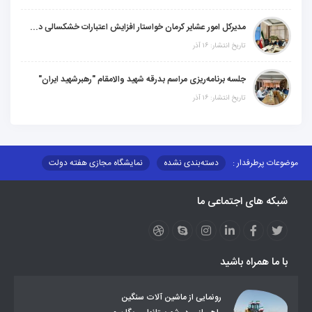
مدیرکل امور عشایر کرمان خواستار افزایش اعتبارات خشکسالی در سال جدید شد
تاریخ انتشار: ۱۶ آذر
جلسه برنامه‌ریزی مراسم بدرقه شهید والامقام "رهبرشهید ایران"
تاریخ انتشار: ۱۶ آذر
موضوعات پرطرفدار :
دسته‌بندی نشده
نمایشگاه مجازی هفته دولت
نظارت بر شبکه توزیع شرکت تعاونیهای عشایر استان کر
منو کانونهای توسعه
شبکه های اجتماعی ما
مزایدات و مناقصات
محتوای کانون توسعه
لینکهای مرتبط
لینکهای استانی
قوانین و مقررات
فرهنگ عشایر
فرآیندها
عملکردها
عشایر استان
طرح و برنامه
صندوق بیمه اجتماعی روستائیان وعشایر
با ما همراه باشید
روند ساماندهی عشایر داوطلب اسکان
جاذبه های گردشگری
توزیع گاز مایع در مناطق عشایری
توزیع کالاهای یارانه ای عشایر
تشکیلات اداری
رونمایی از ماشین آلات سنگین