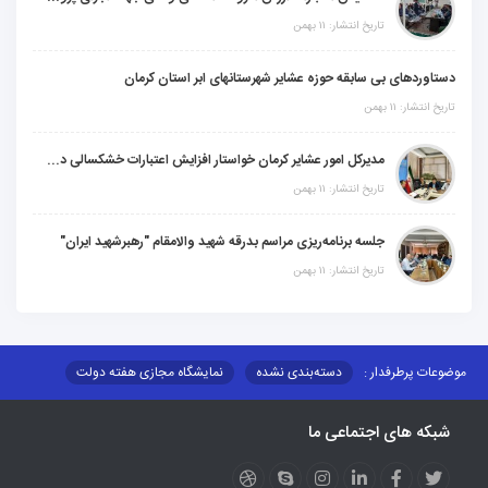
تاریخ انتشار: ۱۱ بهمن
دستاوردهای بی سابقه حوزه عشایر شهرستانهای ابر استان کرمان
تاریخ انتشار: ۱۱ بهمن
مدیرکل امور عشایر کرمان خواستار افزایش اعتبارات خشکسالی در سال جدید شد
تاریخ انتشار: ۱۱ بهمن
جلسه برنامه‌ریزی مراسم بدرقه شهید والامقام "رهبرشهید ایران"
تاریخ انتشار: ۱۱ بهمن
موضوعات پرطرفدار :
دسته‌بندی نشده
نمایشگاه مجازی هفته دولت
نظارت بر شبکه توزیع شرکت تعاونیهای عشایر استان کر
منو کانونهای توسعه
شبکه های اجتماعی ما
مزایدات و مناقصات
محتوای کانون توسعه
لینکهای مرتبط
لینکهای استانی
قوانین و مقررات
فرهنگ عشایر
فرآیندها
عملکردها
عشایر استان
طرح و برنامه