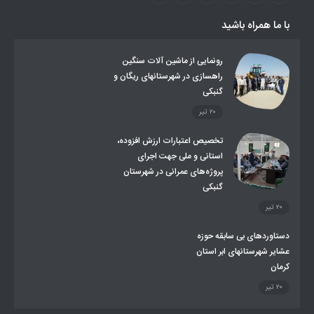
صندوق بیمه اجتماعی روستائیان وعشایر
با ما همراه باشید
روند ساماندهی عشایر داوطلب اسکان
جاذبه های گردشگری
توزیع گاز مایع در مناطق عشایری
توزیع کالاهای یارانه ای عشایر
تشکیلات اداری
رونمایی از ماشین آلات سنگین
راهسازی در شهرستانهای ریگان و
گنبکی
۲۰ تیر
تخصیص اعتبارات ارزش افزوده،
استانی و ملی جهت اجرای
پروژه‌های عمرانی در شهرستان
گنبکی
۲۰ تیر
دستاوردهای بی سابقه حوزه
عشایر شهرستانهای ابر استان
کرمان
۲۰ تیر