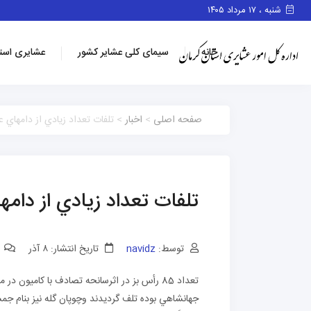
شنبه ، ۱۷ مرداد ۱۴۰۵
خانه
سیمای کلی عشایر کشور
عشایری است
صفحه اصلی
>
اخبار
> تلفات تعداد زيادي از دامهاي ع
تلفات تعداد زيادي از دامه
توسط:
navidz
تاریخ انتشار: ۸ آذر
0 
تعداد 85 رأس بز در اثرسانحه تصادف با كاميو
جهانشاهي بوده تلف گرديدند وچوپان گله نيز بنام ج