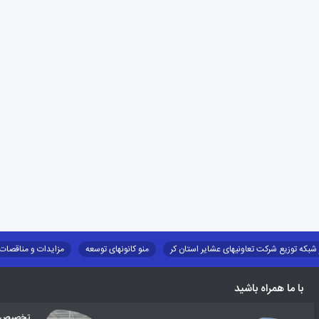
 شبکه توزیع شرکت تعاونیهای عشایر استان کر
منو کانونهای توسعه
مزایدات و مناقصات
طرح و برنامه
صندوق بیمه اجتماعی روستائیان وعشایر
روند ساماندهی عشایر داو
با ما همراه باشید
تخصیص اع