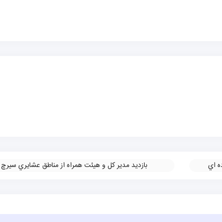
ه اي
بازديد مدير كل و هيئت همراه از مناطق عشايري سيرچ
»