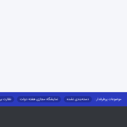
موضوعات پرطرفدار :
دسته‌بندی نشده
نمایشگاه مجازی هفته دولت
نظارت بر
قوانین و مقررات
فرهنگ عشایر
فرآیندها
عملکردها
عشایر استان
توزیع کالاهای یارانه ای عشایر
تشکیلات اداری