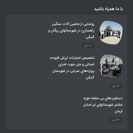
صندوق بیمه اجتماعی روستائیان وعشایر
با ما همراه باشید
روند ساماندهی عشایر داوطلب اسکان
جاذبه های گردشگری
توزیع گاز مایع در مناطق عشایری
توزیع کالاهای یارانه ای عشایر
تشکیلات اداری
رونمایی از ماشین آلات سنگین
راهسازی در شهرستانهای ریگان و
گنبکی
۲۰ تیر
تخصیص اعتبارات ارزش افزوده،
استانی و ملی جهت اجرای
پروژه‌های عمرانی در شهرستان
گنبکی
۲۰ تیر
دستاوردهای بی سابقه حوزه
عشایر شهرستانهای ابر استان
کرمان
۲۰ تیر