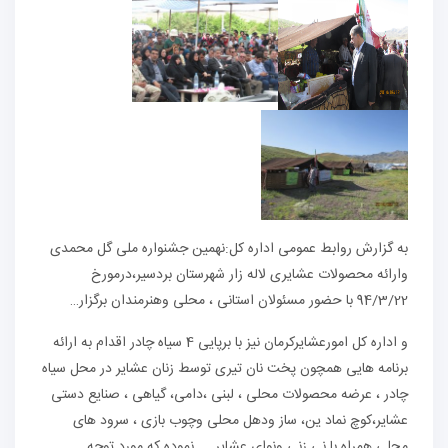
به گزارش روابط عمومی اداره کل:نهمین جشنواره ملی گل محمدی
وارائه محصولات عشایری لاله زار شهرستان بردسیر،درمورخ
94/3/22 با حضور مسئولان استانی ، محلی وهنرمندان برگزار…
و اداره کل امورعشایرکرمان نیز با برپایی 4 سیاه چادر اقدام به ارائه
برنامه هایی همچون پخت نان تیری توسط زنان عشایر در محل سیاه
چادر ، عرضه محصولات محلی ، لبنی ،دامی، گیاهی ، صنایع دستی
عشایر،کوچ نماد ین، ساز ودهل محلی وچوب بازی ، سرود های
محلی همراه با نی زنی ونوای عشایر …. نموده که مورد توجه