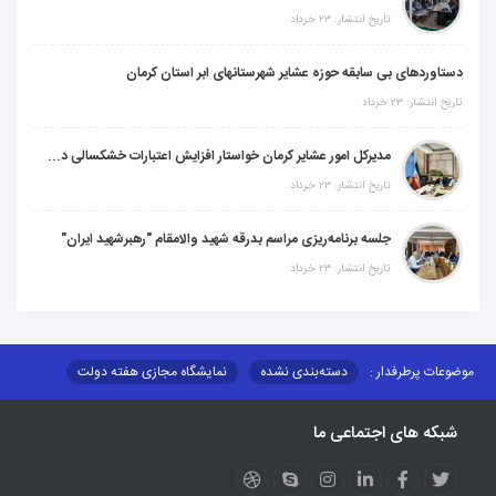
تاریخ انتشار: ۲۳ خرداد
دستاوردهای بی سابقه حوزه عشایر شهرستانهای ابر استان کرمان
تاریخ انتشار: ۲۳ خرداد
مدیرکل امور عشایر کرمان خواستار افزایش اعتبارات خشکسالی در سال جدید شد
تاریخ انتشار: ۲۳ خرداد
جلسه برنامه‌ریزی مراسم بدرقه شهید والامقام "رهبرشهید ایران"
تاریخ انتشار: ۲۳ خرداد
موضوعات پرطرفدار :
دسته‌بندی نشده
نمایشگاه مجازی هفته دولت
نظارت بر شبکه توزیع شرکت تعاونیهای عشایر استان کر
منو کانونهای توسعه
شبکه های اجتماعی ما
مزایدات و مناقصات
محتوای کانون توسعه
لینکهای مرتبط
لینکهای استانی
قوانین و مقررات
فرهنگ عشایر
فرآیندها
عملکردها
عشایر استان
طرح و برنامه