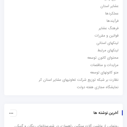
عشایر استان
عملکردها
فرآیندها
فرهنگ عشایر
قوانین و مقررات
لینکهای استانی
لینکهای مرتبط
محتوای کانون توسعه
مزایدات و مناقصات
منو کانونهای توسعه
نظارت بر شبکه توزیع شرکت تعاونیهای عشایر استان کر
نمایشگاه مجازی هفته دولت
آخرین نوشته ها
رونمایی از ماشین آلات سنگین راهسازی در شهرستانهای ریگان و گنبکی