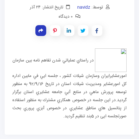
توسط:
navidz
تاریخ انتشار: ۲۴ آذر
0 دیدگاه
در راستاي عملياتي شدن تفاهم نامه بين سازمان
امورعشايرايران وسازمان شيلات كشور ، جلسه ايي في مابين اداره
كل امورعشاير ومديريت شيلات استان در تاریخ 92/9/16 به منظور
توسعه پرورش ماهي در منابع آبي جامعه عشايري استان برگزار
گرديد.در اين جلسه در خصوص همكاري مشترك به منظور استفاده
از پتانسيل هاي مناطق عشايري در خصوص آبزي پروري بحث
صورتجلسه ایی در 5بند تنظیم گردید.