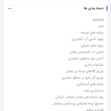
دسته بندی ها
special
اخبار
برنامه های توسعه
بهبود تامین آب کشاورزی
پروژه های عمرانی
تامین آب آشامیدنی عشایر
تامین برق چاههای عشایری
تشکیلات اداری
توزیع کالاهای یارانه ای عشایر
توزیع گاز مایع در مناطق عشایری
جاذبه های گردشگری
دسته‌بندی نشده
روند ساماندهی عشایر داوطلب اسکان
صندوق بیمه اجتماعی روستائیان وعشایر
طرح و برنامه