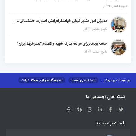
تاریخ انتشار: ۲۴ آذر
مدیرکل امور عشایر کرمان خواستار افزایش اعتبارات خشکسالی در سال جدید شد
تاریخ انتشار: ۲۴ آذر
جلسه برنامه‌ریزی مراسم بدرقه شهید والامقام "رهبرشهید ایران"
تاریخ انتشار: ۲۴ آذر
موضوعات پرطرفدار :
دسته‌بندی نشده
نمایشگاه مجازی هفته دولت
نظارت بر شبکه توزیع شرکت تعاونیهای عشایر استان کر
منو کانونهای توسعه
شبکه های اجتماعی ما
مزایدات و مناقصات
محتوای کانون توسعه
لینکهای مرتبط
لینکهای استانی
قوانین و مقررات
فرهنگ عشایر
فرآیندها
عملکردها
عشایر استان
طرح و برنامه
صندوق بیمه اجتماعی روستائیان وعشایر
با ما همراه باشید
روند ساماندهی عشایر داوطلب اسکان
جاذبه های گردشگری
توزیع گاز مایع در مناطق عشایری
توزیع کالاهای یارانه ای عشایر