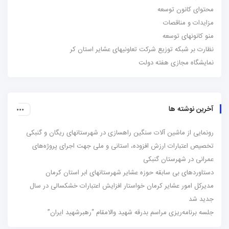
محتوای کانون توسعه
مزایدات و مناقصات
منو کانونهای توسعه
نظارت بر شبکه توزیع شرکت تعاونیهای عشایر استان کر
نمایشگاه مجازی هفته دولت
آخرین نوشته ها
رونمایی از ماشین آلات سنگین راهسازی در شهرستانهای ریگان و گنبکی
تخصیص اعتبارات ارزش افزوده، استانی و ملی جهت اجرای پروژه‌های
عمرانی در شهرستان گنبکی
دستاوردهای بی سابقه حوزه عشایر شهرستانهای ابر استان کرمان
مدیرکل امور عشایر کرمان خواستار افزایش اعتبارات خشکسالی در سال
جدید شد
جلسه برنامه‌ریزی مراسم بدرقه شهید والامقام “رهبرشهید ایران”