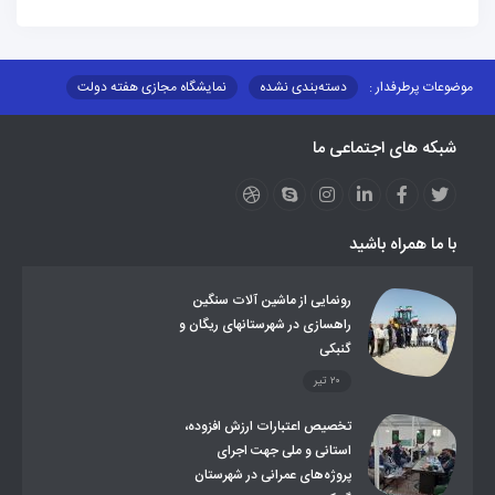
موضوعات پرطرفدار :
دسته‌بندی نشده
نمایشگاه مجازی هفته دولت
نظارت بر شبکه توزیع شرکت تعاونیهای عشایر استان کر
منو کانونهای توسعه
شبکه های اجتماعی ما
مزایدات و مناقصات
محتوای کانون توسعه
لینکهای مرتبط
لینکهای استانی
قوانین و مقررات
فرهنگ عشایر
فرآیندها
عملکردها
عشایر استان
طرح و برنامه
صندوق بیمه اجتماعی روستائیان وعشایر
با ما همراه باشید
روند ساماندهی عشایر داوطلب اسکان
جاذبه های گردشگری
توزیع گاز مایع در مناطق عشایری
توزیع کالاهای یارانه ای عشایر
تشکیلات اداری
رونمایی از ماشین آلات سنگین
راهسازی در شهرستانهای ریگان و
گنبکی
۲۰ تیر
تخصیص اعتبارات ارزش افزوده،
استانی و ملی جهت اجرای
پروژه‌های عمرانی در شهرستان