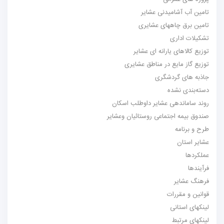
تامین آب آشامیدنی عشایر
تامین برق چاههای عشایری
تشکیلات اداری
توزیع کالاهای یارانه ای عشایر
توزیع گاز مایع در مناطق عشایری
جاذبه های گردشگری
دسته‌بندی نشده
روند ساماندهی عشایر داوطلب اسکان
صندوق بیمه اجتماعی روستائیان وعشایر
طرح و برنامه
عشایر استان
عملکردها
فرآیندها
فرهنگ عشایر
قوانین و مقررات
لینکهای استانی
لینکهای مرتبط