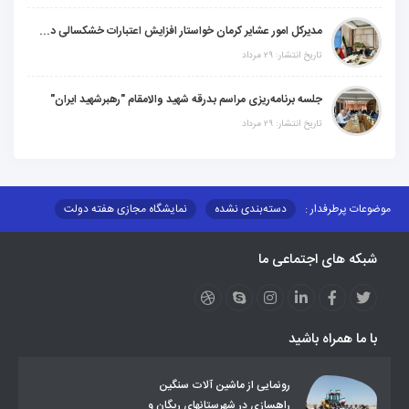
مدیرکل امور عشایر کرمان خواستار افزایش اعتبارات خشکسالی در سال جدید شد
تاریخ انتشار: ۲۹ مرداد
جلسه برنامه‌ریزی مراسم بدرقه شهید والامقام "رهبرشهید ایران"
تاریخ انتشار: ۲۹ مرداد
موضوعات پرطرفدار :
دسته‌بندی نشده
نمایشگاه مجازی هفته دولت
نظارت بر شبکه توزیع شرکت تعاونیهای عشایر استان کر
منو کانونهای توسعه
شبکه های اجتماعی ما
مزایدات و مناقصات
محتوای کانون توسعه
لینکهای مرتبط
لینکهای استانی
قوانین و مقررات
فرهنگ عشایر
فرآیندها
عملکردها
عشایر استان
طرح و برنامه
صندوق بیمه اجتماعی روستائیان وعشایر
با ما همراه باشید
روند ساماندهی عشایر داوطلب اسکان
جاذبه های گردشگری
توزیع گاز مایع در مناطق عشایری
توزیع کالاهای یارانه ای عشایر
تشکیلات اداری
رونمایی از ماشین آلات سنگین
راهسازی در شهرستانهای ریگان و