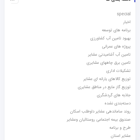
special
اخبار
برنامه های توسعه
بهبود تامین آب کشاورزی
پروژه های عمرانی
تامین آب آشامیدنی عشایر
تامین برق چاههای عشایری
تشکیلات اداری
توزیع کالاهای یارانه ای عشایر
توزیع گاز مایع در مناطق عشایری
جاذبه های گردشگری
دسته‌بندی نشده
روند ساماندهی عشایر داوطلب اسکان
صندوق بیمه اجتماعی روستائیان وعشایر
طرح و برنامه
عشایر استان