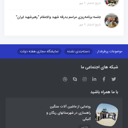
تاریخ انتشار: ۹ مهر
جلسه برنامه‌ریزی مراسم بدرقه شهید والامقام "رهبرشهید ایران"
تاریخ انتشار: ۹ مهر
موضوعات پرطرفدار :
دسته‌بندی نشده
نمایشگاه مجازی هفته دولت
نظارت بر شبکه توزیع شرکت تعاونیهای عشایر استان کر
منو کانونهای توسعه
شبکه های اجتماعی ما
مزایدات و مناقصات
محتوای کانون توسعه
لینکهای مرتبط
لینکهای استانی
قوانین و مقررات
فرهنگ عشایر
فرآیندها
عملکردها
عشایر استان
طرح و برنامه
صندوق بیمه اجتماعی روستائیان وعشایر
با ما همراه باشید
روند ساماندهی عشایر داوطلب اسکان
جاذبه های گردشگری
توزیع گاز مایع در مناطق عشایری
توزیع کالاهای یارانه ای عشایر
تشکیلات اداری
رونمایی از ماشین آلات سنگین
راهسازی در شهرستانهای ریگان و
گنبکی
۲۰ تیر