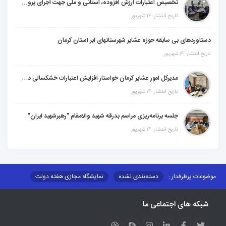
تخصیص اعتبارات ارزش افزوده، استانی و ملی جهت اجرای پروژه‌های عمرانی در شهرستان گنبکی
تاریخ انتشار: ۱۴ شهریور
دستاوردهای بی سابقه حوزه عشایر شهرستانهای ابر استان کرمان
تاریخ انتشار: ۱۴ شهریور
مدیرکل امور عشایر کرمان خواستار افزایش اعتبارات خشکسالی در سال جدید شد
تاریخ انتشار: ۱۴ شهریور
جلسه برنامه‌ریزی مراسم بدرقه شهید والامقام "رهبرشهید ایران"
تاریخ انتشار: ۱۴ شهریور
موضوعات پرطرفدار :
دسته‌بندی نشده
نمایشگاه مجازی هفته دولت
نظارت بر شبکه توزیع شرکت تعاونیهای عشایر استان کر
منو کانونهای توسعه
شبکه های اجتماعی ما
مزایدات و مناقصات
محتوای کانون توسعه
لینکهای مرتبط
لینکهای استانی
قوانین و مقررات
فرهنگ عشایر
فرآیندها