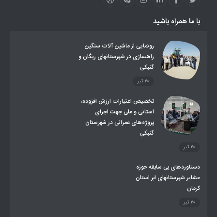
عملکردها
عشایر استان
طرح و برنامه
صندوق بیمه اجتماعی روستائیان وعشایر
با ما همراه باشید
روند ساماندهی عشایر داوطلب اسکان
جاذبه های گردشگری
توزیع گاز مایع در مناطق عشایری
توزیع کالاهای یارانه ای عشایر
تشکیلات اداری
رونمایی از ماشین آلات سنگین
راهسازی در شهرستانهای ریگان و
گنبکی
۲۰ تیر
تخصیص اعتبارات ارزش افزوده،
استانی و ملی جهت اجرای
پروژه‌های عمرانی در شهرستان
گنبکی
۲۰ تیر
دستاوردهای بی سابقه حوزه
عشایر شهرستانهای ابر استان
کرمان
۲۰ تیر