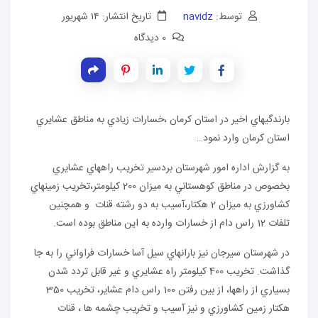
توسط:
navidz
تاریخ انتشار: ۱۴ شهریور
0 دیدگاه
بارندگيهاي اخير در استان كرمان ،خسارات زيادي به مناطق عشايري
استان كرمان وارد نمود…
به گزارش اداره امور شهرستان بردسير تخريب راههاي عشايري
بخصوص در مناطق كوهستاني به ميزان 200 كيلومتر،تخريب زمينهاي
كشاورزي به ميزان 2 هكتار،آسيب به دو رشته قنات و همچنين
تلفات 12 راس دام از خسارات وارده به اين مناطق بوده است.
در شهرستان سيرجان نيز بارانهاي سيل آسا خسارات فراواني را به جا
گذاشت. تخريب 400 كيلومتر راه عشايري و غير قابل تردد شدن
بسياري از راهها، از بين رفتن 100 راس دام عشاير، تخريب 350
هكتار زمين كشاورزي و نيز آسيب و تخريب چشمه ها ، قنات