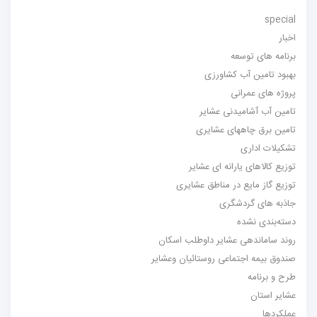
special
اخبار
برنامه های توسعه
بهبود تامین آب کشاورزی
پروژه های عمرانی
تامین آب آشامیدنی عشایر
تامین برق چاههای عشایری
تشکیلات اداری
توزیع کالاهای یارانه ای عشایر
توزیع گاز مایع در مناطق عشایری
جاذبه های گردشگری
دسته‌بندی نشده
روند ساماندهی عشایر داوطلب اسکان
صندوق بیمه اجتماعی روستائیان وعشایر
طرح و برنامه
عشایر استان
عملکردها