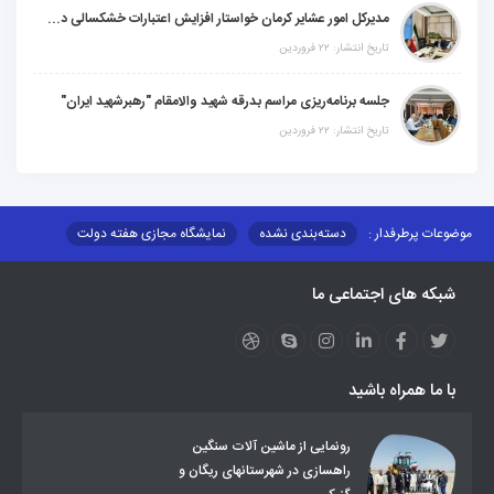
مدیرکل امور عشایر کرمان خواستار افزایش اعتبارات خشکسالی در سال جدید شد
تاریخ انتشار: ۲۲ فروردین
جلسه برنامه‌ریزی مراسم بدرقه شهید والامقام "رهبرشهید ایران"
تاریخ انتشار: ۲۲ فروردین
موضوعات پرطرفدار :
دسته‌بندی نشده
نمایشگاه مجازی هفته دولت
نظارت بر شبکه توزیع شرکت تعاونیهای عشایر استان کر
منو کانونهای توسعه
شبکه های اجتماعی ما
مزایدات و مناقصات
محتوای کانون توسعه
لینکهای مرتبط
لینکهای استانی
قوانین و مقررات
فرهنگ عشایر
فرآیندها
عملکردها
عشایر استان
طرح و برنامه
صندوق بیمه اجتماعی روستائیان وعشایر
با ما همراه باشید
روند ساماندهی عشایر داوطلب اسکان
جاذبه های گردشگری
توزیع گاز مایع در مناطق عشایری
توزیع کالاهای یارانه ای عشایر
تشکیلات اداری
رونمایی از ماشین آلات سنگین
راهسازی در شهرستانهای ریگان و