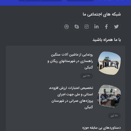
نظارت بر شبکه توزیع شرکت تعاونیهای عشایر استان کر
منو کانونهای توسعه
شبکه های اجتماعی ما
مزایدات و مناقصات
محتوای کانون توسعه
لینکهای مرتبط
لینکهای استانی
قوانین و مقررات
فرهنگ عشایر
فرآیندها
عملکردها
عشایر استان
طرح و برنامه
صندوق بیمه اجتماعی روستائیان وعشایر
با ما همراه باشید
روند ساماندهی عشایر داوطلب اسکان
جاذبه های گردشگری
توزیع گاز مایع در مناطق عشایری
توزیع کالاهای یارانه ای عشایر
تشکیلات اداری
رونمایی از ماشین آلات سنگین
راهسازی در شهرستانهای ریگان و
گنبکی
۲۰ تیر
تخصیص اعتبارات ارزش افزوده،
استانی و ملی جهت اجرای
پروژه‌های عمرانی در شهرستان
گنبکی
۲۰ تیر
دستاوردهای بی سابقه حوزه