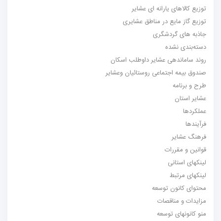
توزیع کالاهای یارانه ای عشایر
توزیع گاز مایع در مناطق عشایری
جاذبه های گردشگری
دسته‌بندی نشده
روند ساماندهی عشایر داوطلب اسکان
صندوق بیمه اجتماعی روستائیان وعشایر
طرح و برنامه
عشایر استان
عملکردها
فرآیندها
فرهنگ عشایر
قوانین و مقررات
لینکهای استانی
لینکهای مرتبط
محتوای کانون توسعه
مزایدات و مناقصات
منو کانونهای توسعه