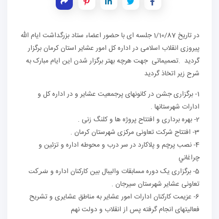
در تاریخ 1/10/87 جلسه ای با حضور اعضاء ستاد بزرگداشت ایام الله
پیروزی انقلاب اسلامی در اداره کل امور عشایر استان کرمان برگزار
گردید .تصمیماتی جهت هرچه بهتر برگزار شدن این ایام مبارک به
شرح زیر اتخاذ گردید
1- برگزاری جشن در کانونهای پرجمعیت عشایر و در اداره کل و
ادارات شهرستانها .
2- بهره برداری و افتتاح پروژه ها و کلنگ زنی .
3- افتتاح شرکت تعاونی مرکزی شهرستان کرمان .
4- نصب پرچم و پلاکارد در سر درب و محوطه اداره و تزئين و
چراغاني
5- برگزاری یک دوره مسابقات والیبال بین کارکنان اداره و
شرکت
تعاونی عشایر شهرستان سیرجان .
6- عزیمت کارکنان ادارات امور عشاير به مناطق عشایری و تشریح
فعالیتهای انجام گرفته پس از انقلاب و دولت نهم