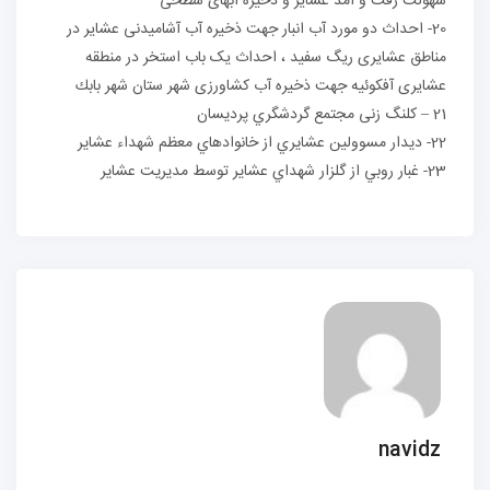
سهولت رفت و آمد عشایر و ذخیره آبهای سطحی
20- احداث دو مورد آب انبار جهت ذخیره آب آشامیدنی عشایر در
مناطق عشایری ریگ سفید ، احداث یک باب استخر در منطقه
عشایری آفکوئیه جهت ذخیره آب کشاورزی شهر ستان شهر بابك
21 – کلنگ زنی مجتمع گردشگري پرديسان
22- ديدار مسوولين عشايري از خانوادهاي معظم شهداء عشاير
23- غبار روبي از گلزار شهداي عشاير توسط مديريت عشاير
navidz