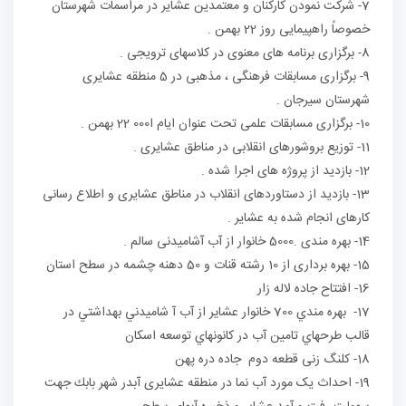
7- شرکت نمودن کارکنان و معتمدین عشایر در مراسمات شهرستان
خصوصاً راهپیمایی روز 22 بهمن .
8- برگزاری برنامه های معنوی در کلاسهای ترویجی .
9- برگزاری مسابقات فرهنگی ، مذهبی در 5 منطقه عشایری
شهرستان سیرجان .
10- برگزاری مسابقات علمی تحت عنوان ایام ا000 22 بهمن .
11- توزیع بروشورهای انقلابی در مناطق عشایری .
12- بازدید از پروژه های اجرا شده .
13- بازدید از دستاوردهای انقلاب در مناطق عشایری و اطلاع رسانی
کارهای انجام شده به عشایر .
14- بهره مندی .5000 خانوار از آب آشامیدنی سالم .
15- بهره برداری از 10 رشته قنات و 50 دهنه چشمه در سطح استان
16- افتتاح جاده لاله زار
17- بهره مندي 700 خانوار عشاير از آب آ شاميدني بهداشتي در
قالب طرحهاي تامين آب در كانونهاي توسعه اسكان
18- کلنگ زنی قطعه دوم جاده دره پهن
19- احداث یک مورد آب نما در منطقه عشایری آبدر شهر بابك جهت