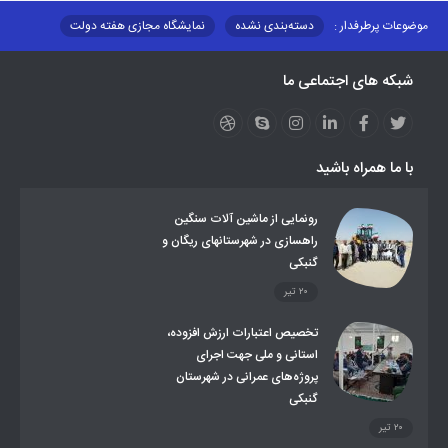
موضوعات پرطرفدار :
دسته‌بندی نشده
نمایشگاه مجازی هفته دولت
نظارت بر شبکه توزیع شرکت تعاونیهای عشایر استان کر
منو کانونهای توسعه
شبکه های اجتماعی ما
مزایدات و مناقصات
محتوای کانون توسعه
لینکهای مرتبط
لینکهای استانی
قوانین و مقررات
فرهنگ عشایر
فرآیندها
عملکردها
عشایر استان
طرح و برنامه
صندوق بیمه اجتماعی روستائیان وعشایر
با ما همراه باشید
روند ساماندهی عشایر داوطلب اسکان
جاذبه های گردشگری
توزیع گاز مایع در مناطق عشایری
توزیع کالاهای یارانه ای عشایر
تشکیلات اداری
رونمایی از ماشین آلات سنگین
راهسازی در شهرستانهای ریگان و
گنبکی
۲۰ تیر
تخصیص اعتبارات ارزش افزوده،
استانی و ملی جهت اجرای
پروژه‌های عمرانی در شهرستان
گنبکی
۲۰ تیر