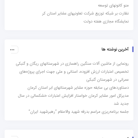
منو کانونهای توسعه
نظارت بر شبکه توزیع شرکت تعاونیهای عشایر استان کر
نمایشگاه مجازی هفته دولت
آخرین نوشته ها
رونمایی از ماشین آلات سنگین راهسازی در شهرستانهای ریگان و گنبکی
تخصیص اعتبارات ارزش افزوده، استانی و ملی جهت اجرای پروژه‌های
عمرانی در شهرستان گنبکی
دستاوردهای بی سابقه حوزه عشایر شهرستانهای ابر استان کرمان
مدیرکل امور عشایر کرمان خواستار افزایش اعتبارات خشکسالی در سال
جدید شد
جلسه برنامه‌ریزی مراسم بدرقه شهید والامقام “رهبرشهید ایران”