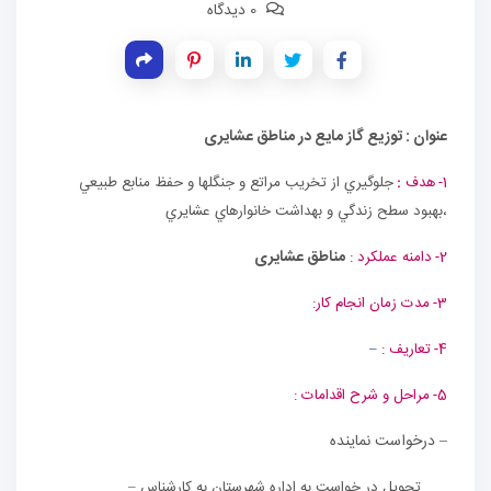
0 دیدگاه
عنوان :
توزیع گاز مایع در مناطق عشایری
1-
هدف
:
جلوگيري از تخريب مراتع و جنگلها و حفظ منابع طبيعي
،بهبود سطح زندگي و بهداشت خانوارهاي عشايري
مناطق عشایری
2-
دامنه عملكرد :
3-
مدت زمان انجام كار:
4-
تعاريف :
–
5-
مراحل و شرح اقدامات :
– درخواست نماینده
تحويل در خواست به اداره شهرستان به كارشناس
–