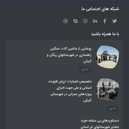
نظارت بر شبکه توزیع شرکت تعاونیهای عشایر استان کر
منو کانونهای توسعه
شبکه های اجتماعی ما
مزایدات و مناقصات
محتوای کانون توسعه
لینکهای مرتبط
لینکهای استانی
قوانین و مقررات
فرهنگ عشایر
فرآیندها
عملکردها
عشایر استان
طرح و برنامه
صندوق بیمه اجتماعی روستائیان وعشایر
با ما همراه باشید
روند ساماندهی عشایر داوطلب اسکان
جاذبه های گردشگری
توزیع گاز مایع در مناطق عشایری
توزیع کالاهای یارانه ای عشایر
تشکیلات اداری
رونمایی از ماشین آلات سنگین
راهسازی در شهرستانهای ریگان و
گنبکی
۲۰ تیر
تخصیص اعتبارات ارزش افزوده،
استانی و ملی جهت اجرای
پروژه‌های عمرانی در شهرستان
گنبکی
۲۰ تیر
دستاوردهای بی سابقه حوزه
عشایر شهرستانهای ابر استان