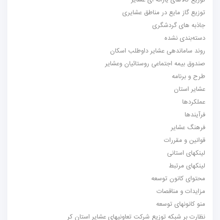
توزیع کالاهای یارانه ای عشایر
توزیع گاز مایع در مناطق عشایری
جاذبه های گردشگری
دسته‌بندی نشده
روند ساماندهی عشایر داوطلب اسکان
صندوق بیمه اجتماعی روستائیان وعشایر
طرح و برنامه
عشایر استان
عملکردها
فرآیندها
فرهنگ عشایر
قوانین و مقررات
لینکهای استانی
لینکهای مرتبط
محتوای کانون توسعه
مزایدات و مناقصات
منو کانونهای توسعه
نظارت بر شبکه توزیع شرکت تعاونیهای عشایر استان کر