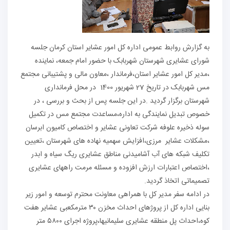
به گزارش روابط عمومی اداره کل امور عشایر استان کرمان جلسه
شورای عشایری شهرستان شهربابک با حضور امام جمعه، نماینده
،مدیر کل امور عشایر استان،فرماندار ،معاون مالی و پشتیبانی مجتمع
مس شهربابک در تاریخ 27 شهریور 1400 در محل فرمانداری
شهرستان برگزار گردید .در این جلسه پس از بحث و بررسی ، در
خصوص تبدیل نمایندگی به اداره،مساعدت مجتمع مس در تکمیل
سوله ذخیره علوفه شرکت تعاونی عشایر و اختصاص کامیون ابرسان
،مشکلات عشایر مرزی،افزایش سهمیه نهاده های شهرستان ،تعیین
تکلیف شبکه های آب آشامیدنی مناطق عشایری ریگ سیاه و ابدر
،اختصاص اعتبارات ارزش افزوده و مسئله مرمت راههای عشایری
تصمیماتی اتخاذ گردید.
در ادامه سفر مدیر کل با همراهی معاونت محترم توسعه و امور زیر
بنایی اداره کل از پروژهای احداث مخزن ۳۰ مترمکعبی عشایر هفت
کوه،احداث پل منطقه عشایری سلیمانیها،پروژه اجرای ۵۸۰۰ متر