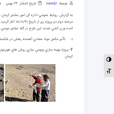
توسط:
navidz
تاریخ انتشار: ۲۴ بهمن
به گزارش روابط عمومي اداره كل امور عشاير كرمان د
مرحله دوم دو پرو
آمده وزن كشي شدند اين طرح در گله عشاير موسي پور
1- تأثير مكمل مواد معدني آهسته رهش در شکمبه جهت بازده توليد مثل گله هاي گوسفند وبز عشاير كرمان
2-
پروژه بهينه سازي وبومي سازي روش هاي هورموني 
كرمان
الت کنتراست بالا
نظیم اندازهٔ فونت