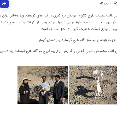
0 دیدگاه
ر قالب عمليات طرح كلان« افزايش بره گيري در گله هاي گوسفند وبز عشاير ايران ،
ژه زیر از تاريخ 18/11/91 آغاز گرديد. در اين مرحله ، وضعيت دوقلوزايي دامها مورد بررسي قرارگرفت وبزغاله هاي بدنيا
 از توابع گوشك تا نتیجه گیری در حال مطالعه است.
القاء وهمزمان سازي فحلي وافزايش نرخ بره گيري در گله هاي گوسفند وبز عشاير