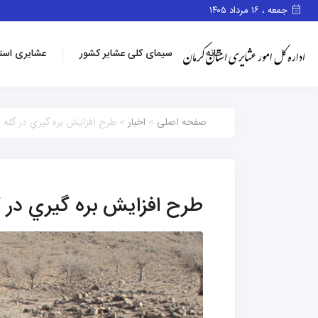
جمعه ، ۱۶ مرداد ۱۴۰۵
خانه
سیمای کلی عشایر کشور
عشایری است
صفحه اصلی
>
اخبار
> طرح افزايش بره گيري در گله ه
طرح افزايش بره گيري در گ