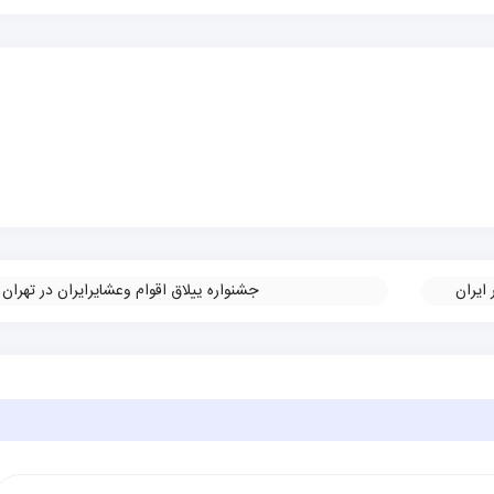
ايران
جشنواره ييلاق اقوام وعشايرايران در تهران
»