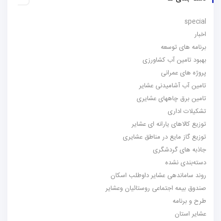
special
اخبار
برنامه های توسعه
بهبود تامین آب کشاورزی
پروژه های عمرانی
تامین آب آشامیدنی عشایر
تامین برق چاههای عشایری
تشکیلات اداری
توزیع کالاهای یارانه ای عشایر
توزیع گاز مایع در مناطق عشایری
جاذبه های گردشگری
دسته‌بندی نشده
روند ساماندهی عشایر داوطلب اسکان
صندوق بیمه اجتماعی روستائیان وعشایر
طرح و برنامه
عشایر استان