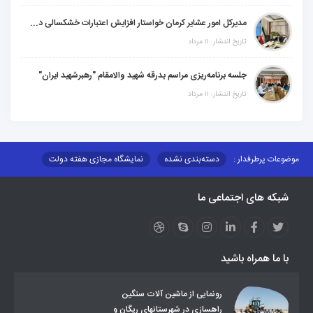
مدیرکل امور عشایر کرمان خواستار افزایش اعتبارات خشکسالی در سال جدید شد
تاریخ انتشار: ۱۱ مرداد
جلسه برنامه‌ریزی مراسم بدرقه شهید والامقام "رهبرشهید ایران"
تاریخ انتشار: ۱۱ مرداد
موضوعات پرطرفدار :
دسته‌بندی نشده
نمایشگاه مجازی هفته دولت
نظارت بر شبکه توزیع شرکت تعاونیهای عشایر استان کر
منو کانونهای توسعه
شبکه های اجتماعی ما
مزایدات و مناقصات
محتوای کانون توسعه
لینکهای مرتبط
لینکهای استانی
قوانین و مقررات
فرهنگ عشایر
فرآیندها
عملکردها
عشایر استان
طرح و برنامه
صندوق بیمه اجتماعی روستائیان وعشایر
با ما همراه باشید
روند ساماندهی عشایر داوطلب اسکان
جاذبه های گردشگری
توزیع گاز مایع در مناطق عشایری
توزیع کالاهای یارانه ای عشایر
تشکیلات اداری
رونمایی از ماشین آلات سنگین
راهسازی در شهرستانهای ریگان و