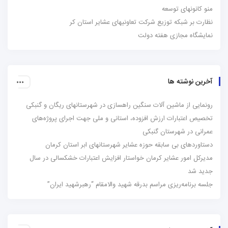
منو کانونهای توسعه
نظارت بر شبکه توزیع شرکت تعاونیهای عشایر استان کر
نمایشگاه مجازی هفته دولت
آخرین نوشته ها
رونمایی از ماشین آلات سنگین راهسازی در شهرستانهای ریگان و گنبکی
تخصیص اعتبارات ارزش افزوده، استانی و ملی جهت اجرای پروژه‌های
عمرانی در شهرستان گنبکی
دستاوردهای بی سابقه حوزه عشایر شهرستانهای ابر استان کرمان
مدیرکل امور عشایر کرمان خواستار افزایش اعتبارات خشکسالی در سال
جدید شد
جلسه برنامه‌ریزی مراسم بدرقه شهید والامقام “رهبرشهید ایران”