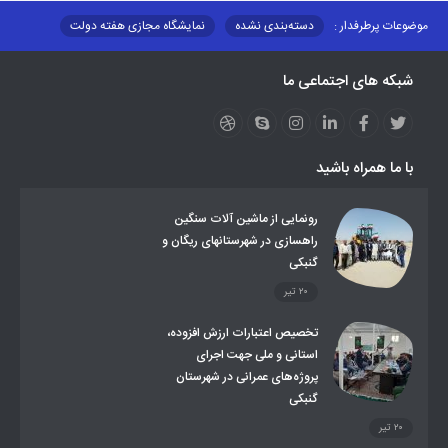
موضوعات پرطرفدار :
دسته‌بندی نشده
نمایشگاه مجازی هفته دولت
نظارت بر شبکه توزیع شرکت تعاونیهای عشایر استان کر
منو کانونهای توسعه
شبکه های اجتماعی ما
مزایدات و مناقصات
محتوای کانون توسعه
لینکهای مرتبط
لینکهای استانی
قوانین و مقررات
فرهنگ عشایر
فرآیندها
عملکردها
عشایر استان
طرح و برنامه
صندوق بیمه اجتماعی روستائیان وعشایر
با ما همراه باشید
روند ساماندهی عشایر داوطلب اسکان
جاذبه های گردشگری
توزیع گاز مایع در مناطق عشایری
توزیع کالاهای یارانه ای عشایر
تشکیلات اداری
رونمایی از ماشین آلات سنگین
راهسازی در شهرستانهای ریگان و
گنبکی
۲۰ تیر
تخصیص اعتبارات ارزش افزوده،
استانی و ملی جهت اجرای
پروژه‌های عمرانی در شهرستان
گنبکی
۲۰ تیر