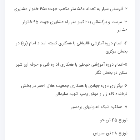
2- آبرسانی سیار به تعداد 580 متر مکعب جهت 450 خانوار عشایری
3- مرمت و بازگشائی 201 کیلو متر راه عشایری جهت 95 خانوار
عشایر
4- اتمام دوره آمئزشی قالیبافی با همکاری کمیته امداد امام (ره) در
بخش مرکزی
5-اتمام دوره آموزشی خیاطی با همکاری اداره فنی و حرفه ای شهر
ستان در بخش نگار
6- برگزاری دوره جهادی با همکاری جمعیت هلال احمر در بخش
فرخنده لاله زار و موتور پمپ شهید سلیمانی
7- عملکرد شبکه تعاونیهای بردسیر
توزیع 45 تن جو
توزیع 28 تن سبوس