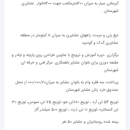
آبرسانی سیار به میزان 400مترمکعب جهت 400خانوار عشایری
شهرستان…
تیغ زنی و مرمت راههای عشایری به میزان 8 کیلومتر در منطقه
عشایری گدک و گودبید
برگزاری دوره آموزش و ترویج با عناوین طراحی روی پارچه و چادر و
مقنعه دوزی برای بانوان عشایر باهمکاری مرکز فنی و حرفه ای
شهرستان
پرداخت سه فقره وام به بانوان عشایر به میزان000/000/20 از محل
صندوق خرد زنان عشایر شهرستان
توزیع 54 تن آرد ، توزیع 180تن جو، توزیع 75 تن سبوس، توزیع 30
تن کنسانتره ،توزیع 10 تن ذرت ، توزیع 500 سیلندر گاز
بیمه شده روستاییان و عشایر 50 نفر