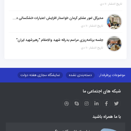
تاریخ انتشار: ۱۱ دی
مدیرکل امور عشایر کرمان خواستار افزایش اعتبارات خشکسالی در سال جدید شد
تاریخ انتشار: ۱۱ دی
جلسه برنامه‌ریزی مراسم بدرقه شهید والامقام "رهبرشهید ایران"
تاریخ انتشار: ۱۱ دی
موضوعات پرطرفدار :
دسته‌بندی نشده
نمایشگاه مجازی هفته دولت
نظارت بر شبکه توزیع شرکت تعاونیهای عشایر استان کر
منو کانونهای توسعه
شبکه های اجتماعی ما
مزایدات و مناقصات
محتوای کانون توسعه
لینکهای مرتبط
لینکهای استانی
قوانین و مقررات
فرهنگ عشایر
فرآیندها
عملکردها
عشایر استان
طرح و برنامه
صندوق بیمه اجتماعی روستائیان وعشایر
با ما همراه باشید
روند ساماندهی عشایر داوطلب اسکان
جاذبه های گردشگری
توزیع گاز مایع در مناطق عشایری
توزیع کالاهای یارانه ای عشایر
تشکیلات اداری