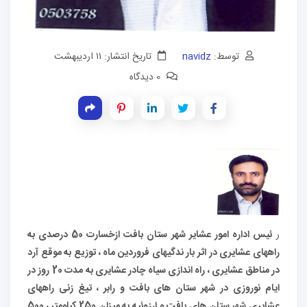
توسط:
navidz
تاریخ انتشار: ۱۱ اردیبهشت
0 دیدگاه
ر
ئیس اداره امور عشایر شهر ستان بافت ازخسارت 50 درصدی به
راههای عشایری در اثر بار ندگیهای فروردین ماه ، توزیع به موقع آرد
در مناطق عشایری ، راه اندازی سیاه چادر عشایری به مدت 20 روز در
ایام نوروزی در شهر ستان های بافت و رابر ، تیغ زنی راههای
عشایری شهر ستان های بافت و ارزوئیه به میزان 250 کیلومتر ، 500