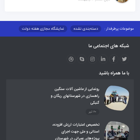
موضوعات پرطرفدار :
دسته‌بندی نشده
نمایشگاه مجازی هفته دولت
نظارت بر شبکه توزیع شرکت تعاونیهای عشایر استان کر
منو کانونهای توسعه
شبکه های اجتماعی ما
مزایدات و مناقصات
محتوای کانون توسعه
لینکهای مرتبط
لینکهای استانی
قوانین و مقررات
فرهنگ عشایر
فرآیندها
عملکردها
عشایر استان
طرح و برنامه
صندوق بیمه اجتماعی روستائیان وعشایر
با ما همراه باشید
روند ساماندهی عشایر داوطلب اسکان
جاذبه های گردشگری
توزیع گاز مایع در مناطق عشایری
توزیع کالاهای یارانه ای عشایر
تشکیلات اداری
رونمایی از ماشین آلات سنگین
راهسازی در شهرستانهای ریگان و
گنبکی
۲۰ تیر
تخصیص اعتبارات ارزش افزوده،
استانی و ملی جهت اجرای
پروژه‌های عمرانی در شهرستان