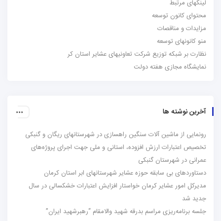
لینکهای مرتبط
محتوای کانون توسعه
مزایدات و مناقصات
منو کانونهای توسعه
نظارت بر شبکه توزیع شرکت تعاونیهای عشایر استان کر
نمایشگاه مجازی هفته دولت
آخرین نوشته ها
رونمایی از ماشین آلات سنگین راهسازی در شهرستانهای ریگان و گنبکی
تخصیص اعتبارات ارزش افزوده، استانی و ملی جهت اجرای پروژه‌های
عمرانی در شهرستان گنبکی
دستاوردهای بی سابقه حوزه عشایر شهرستانهای ابر استان کرمان
مدیرکل امور عشایر کرمان خواستار افزایش اعتبارات خشکسالی در سال
جدید شد
جلسه برنامه‌ریزی مراسم بدرقه شهید والامقام “رهبرشهید ایران”