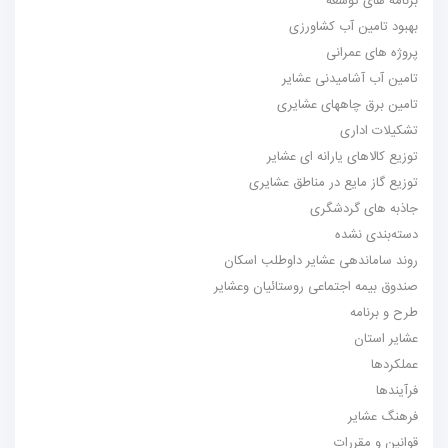
برنامه های توسعه
بهبود تامین آب کشاورزی
پروژه های عمرانی
تامین آب آشامیدنی عشایر
تامین برق چاههای عشایری
تشکیلات اداری
توزیع کالاهای یارانه ای عشایر
توزیع گاز مایع در مناطق عشایری
جاذبه های گردشگری
دسته‌بندی نشده
روند ساماندهی عشایر داوطلب اسکان
صندوق بیمه اجتماعی روستائیان وعشایر
طرح و برنامه
عشایر استان
عملکردها
فرآیندها
فرهنگ عشایر
قوانین و مقررات