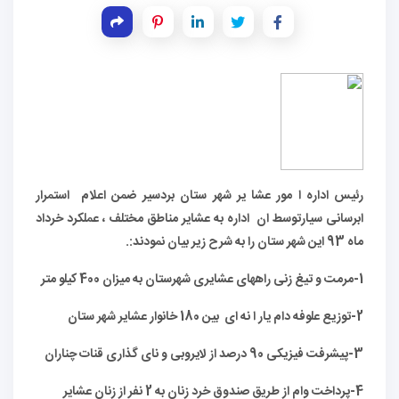
رئیس اداره ا
مور عشا یر شهر ستان بردسیر ضمن اعلام استمرار
ابرسانی سیارتوسط ان اداره به عشایر مناطق مختلف ، عملکرد خرداد
ماه 93 این شهر ستان را به شرح زیر بیان نمودند:.
1-مرمت و تیغ زنی راههای عشایری شهرستان به میزان 400 کیلو متر
2-توزیع علوفه دام یار ا نه ای بین 180 خانوار عشایر شهر ستان
3-پیشرفت فیزیکی 90 درصد از لایروبی و نای گذاری قنات چناران
4-پرداخت وام از طریق صندوق خرد زنان به 2 نفر از زنان عشایر