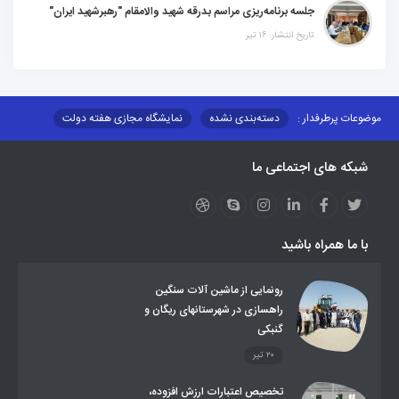
جلسه برنامه‌ریزی مراسم بدرقه شهید والامقام "رهبرشهید ایران"
تاریخ انتشار: ۱۶ تیر
موضوعات پرطرفدار :
دسته‌بندی نشده
نمایشگاه مجازی هفته دولت
نظارت بر شبکه توزیع شرکت تعاونیهای عشایر استان کر
منو کانونهای توسعه
شبکه های اجتماعی ما
مزایدات و مناقصات
محتوای کانون توسعه
لینکهای مرتبط
لینکهای استانی
قوانین و مقررات
فرهنگ عشایر
فرآیندها
عملکردها
عشایر استان
طرح و برنامه
صندوق بیمه اجتماعی روستائیان وعشایر
با ما همراه باشید
روند ساماندهی عشایر داوطلب اسکان
جاذبه های گردشگری
توزیع گاز مایع در مناطق عشایری
توزیع کالاهای یارانه ای عشایر
تشکیلات اداری
رونمایی از ماشین آلات سنگین
راهسازی در شهرستانهای ریگان و
گنبکی
۲۰ تیر
تخصیص اعتبارات ارزش افزوده،