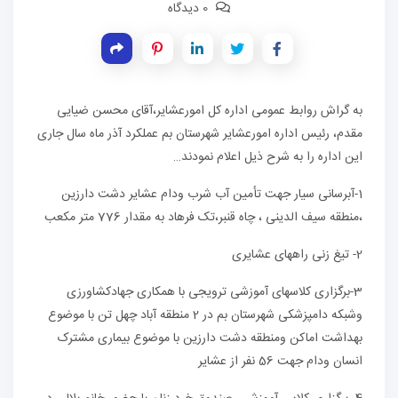
0 دیدگاه
به گراش روابط عمومی اداره کل امورعشایر،آقای محسن ضیایی
مقدم، رئیس اداره امورعشایر شهرستان بم عملکرد آذر ماه سال جاری
این اداره را به شرح ذیل اعلام نمودند…
1-آبرسانی سیار جهت تأمین آب شرب ودام عشایر دشت دارزین
،منطقه سیف الدینی ، چاه قنبر،تک فرهاد به مقدار 776 متر مکعب
2- تیغ زنی راههای عشایری
3-برگزاری کلاسهای آموزشی ترویجی با همکاری جهادکشاورزی
وشبکه دامپزشکی شهرستان بم در 2 منطقه آباد چهل تن با موضوع
بهداشت اماکن ومنطقه دشت دارزین با موضوع بیماری مشترک
انسان ودام جهت 56 نفر از عشایر