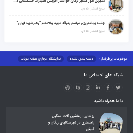
مدیرکل امور عشایر کرمان خواستار افزایش اعتبارات خشکسالی در سال جدید شد
تاریخ انتشار: ۱۵ دی
جلسه برنامه‌ریزی مراسم بدرقه شهید والامقام "رهبرشهید ایران"
تاریخ انتشار: ۱۵ دی
موضوعات پرطرفدار :
دسته‌بندی نشده
نمایشگاه مجازی هفته دولت
نظارت بر شبکه توزیع شرکت تعاونیهای عشایر استان کر
منو کانونهای توسعه
شبکه های اجتماعی ما
مزایدات و مناقصات
محتوای کانون توسعه
لینکهای مرتبط
لینکهای استانی
قوانین و مقررات
فرهنگ عشایر
فرآیندها
عملکردها
عشایر استان
طرح و برنامه
صندوق بیمه اجتماعی روستائیان وعشایر
با ما همراه باشید
روند ساماندهی عشایر داوطلب اسکان
جاذبه های گردشگری
توزیع گاز مایع در مناطق عشایری
توزیع کالاهای یارانه ای عشایر
تشکیلات اداری
رونمایی از ماشین آلات سنگین
راهسازی در شهرستانهای ریگان و
گنبکی