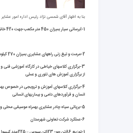
بنا به اظهار آقای شمسی نژاد رئیس اداره امور عشایر
1-آبرسانی سیار بمیزان 450 متر مکعب جهت 420 خانوار عشایر…
2-مرمت و تیغ زنی راههای عشایری بمیزان 270 کیلومتر جهت 130 خانوار عشایر
3-برگزاری کلاسهای خیاطی در کارگاه آموزشی فنی و 
از برگزاری آموزش های تئوری و عملی
4-برگزاری کلاسهای آموزش و ترویجی در خصوص بهداشت
انسان و فرآوردهای دامی و بیماریهای انسانی
5-برپائی سیاه چادر عشایری بهمراه موسیقی محلی وارائه محصولات عشایری در جشنواره گل محمدی لاله زار
6-عملکرد شرکت تعاونی شهرستان
1-توزیع 86تن جو- 123تن سبوس
–
225عدد کپسول گاز- 54 تن آرد