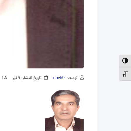
الت کنتراست بالا
نظیم اندازهٔ فونت
توسط:
navidz
تاریخ انتشار: ۹ تیر
0 دیدگ