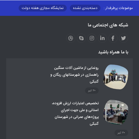
موضوعات پرطرفدار :
دسته‌بندی نشده
نمایشگاه مجازی هفته دولت
نظارت بر شبکه توزیع شرکت تعاونیهای عشایر استان کر
منو کانونهای توسعه
شبکه های اجتماعی ما
مزایدات و مناقصات
محتوای کانون توسعه
لینکهای مرتبط
لینکهای استانی
قوانین و مقررات
فرهنگ عشایر
فرآیندها
عملکردها
عشایر استان
طرح و برنامه
صندوق بیمه اجتماعی روستائیان وعشایر
با ما همراه باشید
روند ساماندهی عشایر داوطلب اسکان
جاذبه های گردشگری
توزیع گاز مایع در مناطق عشایری
توزیع کالاهای یارانه ای عشایر
تشکیلات اداری
رونمایی از ماشین آلات سنگین
راهسازی در شهرستانهای ریگان و
گنبکی
۲۰ تیر
تخصیص اعتبارات ارزش افزوده،
استانی و ملی جهت اجرای
پروژه‌های عمرانی در شهرستان
گنبکی
۲۰ تیر