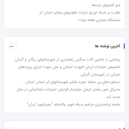
منو کانونهای توسعه
نظارت بر شبکه توزیع شرکت تعاونیهای عشایر استان کر
نمایشگاه مجازی هفته دولت
آخرین نوشته ها
رونمایی از ماشین آلات سنگین راهسازی در شهرستانهای ریگان و گنبکی
تخصیص اعتبارات ارزش افزوده، استانی و ملی جهت اجرای پروژه‌های
عمرانی در شهرستان گنبکی
دستاوردهای بی سابقه حوزه عشایر شهرستانهای ابر استان کرمان
مدیرکل امور عشایر کرمان خواستار افزایش اعتبارات خشکسالی در سال
جدید شد
جلسه برنامه‌ریزی مراسم بدرقه شهید والامقام “رهبرشهید ایران”