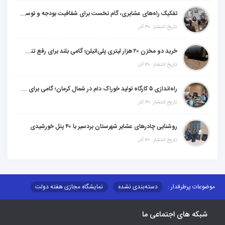
تفکیک راه‌های عشایری، گام نخست برای شفافیت بودجه و توسعه پایدار کوچ‌نشینان
تاریخ انتشار: ۳۰ آذر
خرید دو مخزن ۲۰ هزار لیتری پلی‌اتیلن؛ گامی بلند برای رفع تنش آبی ۸۰ خانوار عشایری "شهرستان شهربابک"
تاریخ انتشار: ۳۰ آذر
راه‌اندازی ۵ کارگاه تولید خوراک دام در شمال کرمان؛ گامی برای خودکفایی عشایر و برندسازی محصولات دامی
تاریخ انتشار: ۳۰ آذر
روشنایی چادرهای عشایر شهرستان بردسیر با ۴۰ پنل خورشیدی
تاریخ انتشار: ۳۰ آذر
موضوعات پرطرفدار :
دسته‌بندی نشده
نمایشگاه مجازی هفته دولت
نظارت بر شبکه توزیع شرکت تعاونیهای عشایر استان کر
منو کانونهای توسعه
شبکه های اجتماعی ما
مزایدات و مناقصات
محتوای کانون توسعه
لینکهای مرتبط