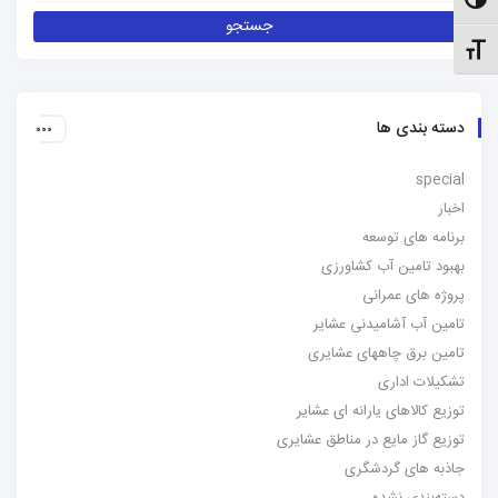
الت کنتراست بالا
نظیم اندازهٔ فونت
دسته بندی ها
special
اخبار
برنامه های توسعه
بهبود تامین آب کشاورزی
پروژه های عمرانی
تامین آب آشامیدنی عشایر
تامین برق چاههای عشایری
تشکیلات اداری
توزیع کالاهای یارانه ای عشایر
توزیع گاز مایع در مناطق عشایری
جاذبه های گردشگری