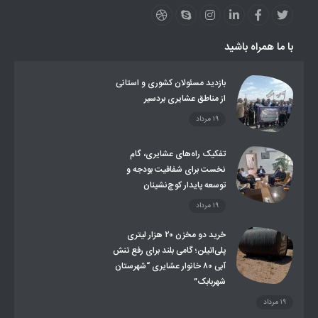
لینکهای استانی
قوانین و مقررات
فرهنگ عشایر
فرآیندها
عملکردها
عشایر استان
طرح و برنامه
صندوق بیمه اجتماعی روستائیان وعشایر
با ما همراه باشید
روند ساماندهی عشایر داوطلب اسکان
جاذبه های گردشگری
توزیع گاز مایع در مناطق عشایری
توزیع کالاهای یارانه ای عشایر
تشکیلات اداری
بازدید مسئولان کشوری و استانی
از مناطق عشایری بردسیر
۱۹ مرداد
تفکیک راه‌های عشایری، گام
نخست برای شفافیت بودجه و
توسعه پایدار کوچ‌نشینان
۱۹ مرداد
خرید دو مخزن ۲۰ هزار لیتری
پلی‌اتیلن؛ گامی بلند برای رفع تنش
آبی ۸۰ خانوار عشایری “شهرستان
شهربابک”
۱۹ مرداد