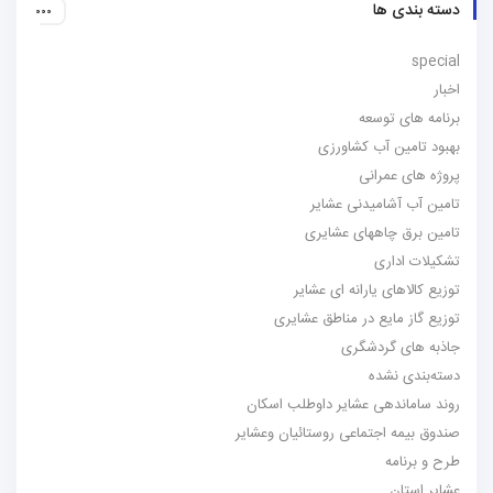
دسته بندی ها
special
اخبار
برنامه های توسعه
بهبود تامین آب کشاورزی
پروژه های عمرانی
تامین آب آشامیدنی عشایر
تامین برق چاههای عشایری
تشکیلات اداری
توزیع کالاهای یارانه ای عشایر
توزیع گاز مایع در مناطق عشایری
جاذبه های گردشگری
دسته‌بندی نشده
روند ساماندهی عشایر داوطلب اسکان
صندوق بیمه اجتماعی روستائیان وعشایر
طرح و برنامه
عشایر استان