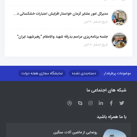
مدیرکل امور عشایر کرمان خواستار افزایش اعتبارات خشکسالی در سال جدید شد
تاریخ انتشار: ۳ آبان
جلسه برنامه‌ریزی مراسم بدرقه شهید والامقام "رهبرشهید ایران"
تاریخ انتشار: ۳ آبان
موضوعات پرطرفدار :
دسته‌بندی نشده
نمایشگاه مجازی هفته دولت
نظارت بر شبکه توزیع شرکت تعاونیهای عشایر استان کر
منو کانونهای توسعه
شبکه های اجتماعی ما
مزایدات و مناقصات
محتوای کانون توسعه
لینکهای مرتبط
لینکهای استانی
قوانین و مقررات
فرهنگ عشایر
فرآیندها
عملکردها
عشایر استان
طرح و برنامه
صندوق بیمه اجتماعی روستائیان وعشایر
با ما همراه باشید
روند ساماندهی عشایر داوطلب اسکان
جاذبه های گردشگری
توزیع گاز مایع در مناطق عشایری
توزیع کالاهای یارانه ای عشایر
تشکیلات اداری
رونمایی از ماشین آلات سنگین