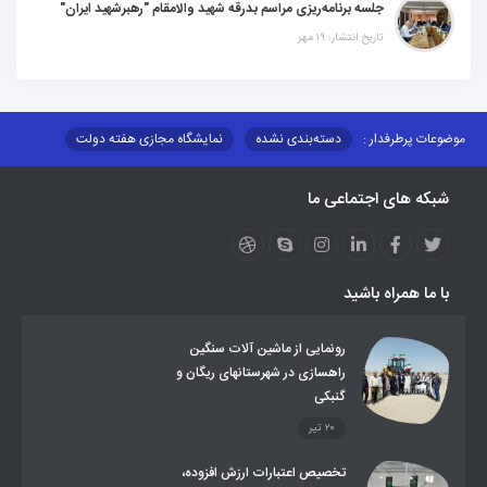
جلسه برنامه‌ریزی مراسم بدرقه شهید والامقام "رهبرشهید ایران"
تاریخ انتشار: ۱۹ مهر
 پرطرفدار :
دسته‌بندی نشده
نمایشگاه مجازی هفته دولت
بر شبکه توزیع شرکت تعاونیهای عشایر استان کر
منو کانونهای توسعه
 های اجتماعی ما
ات و مناقصات
محتوای کانون توسعه
لینکهای مرتبط
ی استانی
قوانین و مقررات
فرهنگ عشایر
فرآیندها
دها
عشایر استان
طرح و برنامه
 بیمه اجتماعی روستائیان وعشایر
ا همراه باشید
ساماندهی عشایر داوطلب اسکان
جاذبه های گردشگری
گاز مایع در مناطق عشایری
توزیع کالاهای یارانه ای عشایر
ات اداری
رونمایی از ماشین آلات سنگین
راهسازی در شهرستانهای ریگان و
گنبکی
۲۰ تیر
تخصیص اعتبارات ارزش افزوده،