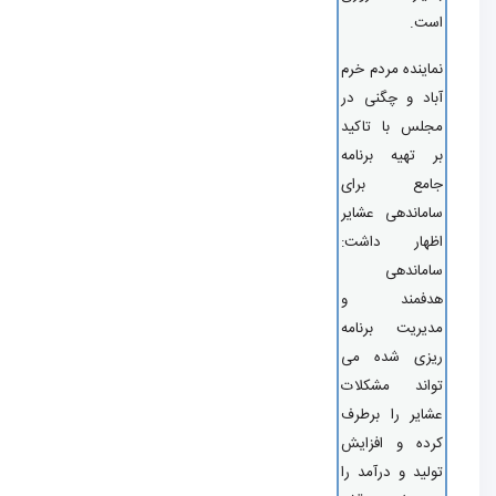
ت.
اینده مردم خرم
اد و چگنی در
لس با تاکید
 تهیه برنامه
امع برای
ماندهی عشایر
ظهار داشت:
ماندهی
دفمند و
یریت برنامه
یزی شده می
اند مشکلات
ایر را برطرف
ده و افزایش
لید و درآمد را