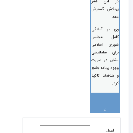
ر این قشر
تلاش گسترش
د.
 بر آمادگی
امل مجلس
رای اسلامی
ای ساماندهی
ایر در صورت
ود برنامه جامع
هدفمند تاکید
د.
ن
ایمیل :