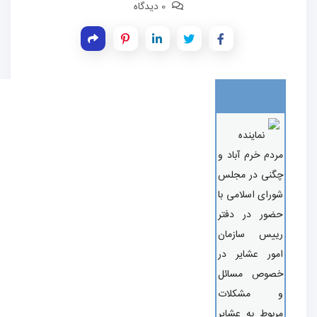
0 دیدگاه
نماینده
دم خرم آباد و
نی در مجلس
رای اسلامی با
ور در دفتر
ییس سازمان
ور عشایر در
صوص مسائل
 مشکلات
بوط به عشایر