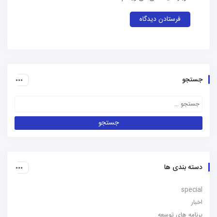
و
 بندی ها
sp
ه های توسعه