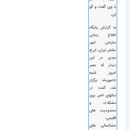
 وی گفت و گو
د.
 گزارش پایگاه
طلاع رسانی
ازمان امور
ایر ایران، ایرج
بدی در این
دار که عصر
مروز شنبه
18مهرماه برگزار
د، گفت: در
لهای اخیر بروز
شکلات و
حدودیت های
لیمی،
شکسالی های