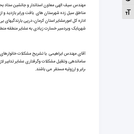
الت کنتراست بالا
مهندس سیف الهی معاون استاندار و جانشین ستاد بحرا
مناطق سیل زده شهرستان های بافت ورابر بازدید و از 
نظیم اندازهٔ فونت
اداره کل امورعشایر استان کرمان، درپی بارندگیهای بی 
شهربابک وبردسیر خسارت زیادی به عشایر منطقه منط
آقای مهندس ابراهیمی با تشریح مشکلات خانوارهای 
ساماندهی وتقلیل مشکلات وگرفتاری عشایر تدابیر ل
،رابر و ارزوئیه مستقر می باشند.