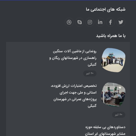
نظارت بر شبکه توزیع شرکت تعاونیهای عشایر استان کر
منو کانونهای توسعه
شبکه های اجتماعی ما
مزایدات و مناقصات
محتوای کانون توسعه
لینکهای مرتبط
لینکهای استانی
قوانین و مقررات
فرهنگ عشایر
فرآیندها
عملکردها
عشایر استان
طرح و برنامه
صندوق بیمه اجتماعی روستائیان وعشایر
با ما همراه باشید
روند ساماندهی عشایر داوطلب اسکان
جاذبه های گردشگری
توزیع گاز مایع در مناطق عشایری
توزیع کالاهای یارانه ای عشایر
تشکیلات اداری
رونمایی از ماشین آلات سنگین
راهسازی در شهرستانهای ریگان و
گنبکی
۲۰ تیر
تخصیص اعتبارات ارزش افزوده،
استانی و ملی جهت اجرای
پروژه‌های عمرانی در شهرستان
گنبکی
۲۰ تیر
دستاوردهای بی سابقه حوزه
عشایر شهرستانهای ابر استان