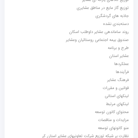
توزیع کالاهای یارانه ای عشایر
توزیع گاز مایع در مناطق عشایری
جاذبه های گردشگری
دسته‌بندی نشده
روند ساماندهی عشایر داوطلب اسکان
صندوق بیمه اجتماعی روستائیان وعشایر
طرح و برنامه
عشایر استان
عملکردها
فرآیندها
فرهنگ عشایر
قوانین و مقررات
لینکهای استانی
لینکهای مرتبط
محتوای کانون توسعه
مزایدات و مناقصات
منو کانونهای توسعه
نظارت بر شبکه توزیع شرکت تعاونیهای عشایر استان کر