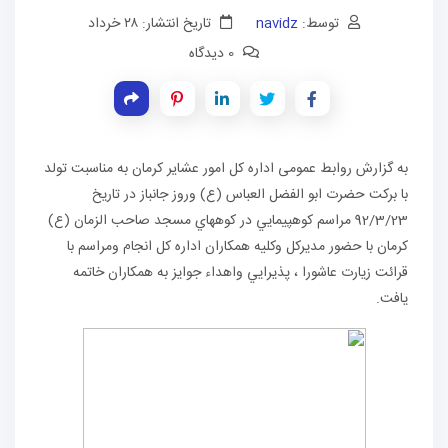
توسط:
navidz
تاریخ انتشار: ۲۸ خرداد
0 دیدگاه
به گزارش روابط عمومی اداره کل امور عشایر کرمان به مناسبت تولد
با بركت حضرت ابو الفضل العباس (ع) وروز جانباز در تاريخ
92/3/23 مراسم كوهپيمايي در كوههاي مسجد صاحب الزمان (ع)
كرمان با حضور مديركل وكليه همكاران اداره كل انجام ومراسم با
قرائت زيارت عاشورا ، پذيرايي واهداء جوايز به همكاران خاتمه
يافت.