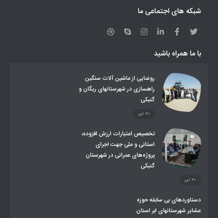
نظارت بر شبکه توزیع شرکت تعاونیهای عشایر استان کر
منو کانونهای توسعه
شبکه های اجتماعی ما
مزایدات و مناقصات
محتوای کانون توسعه
لینکهای مرتبط
لینکهای استانی
قوانین و مقررات
فرهنگ عشایر
فرآیندها
عملکردها
عشایر استان
طرح و برنامه
صندوق بیمه اجتماعی روستائیان وعشایر
با ما همراه باشید
روند ساماندهی عشایر داوطلب اسکان
جاذبه های گردشگری
توزیع گاز مایع در مناطق عشایری
توزیع کالاهای یارانه ای عشایر
تشکیلات اداری
رونمایی از ماشین آلات سنگین
راهسازی در شهرستانهای ریگان و
گنبکی
۲۰ تیر
تخصیص اعتبارات ارزش افزوده،
استانی و ملی جهت اجرای
پروژه‌های عمرانی در شهرستان
گنبکی
۲۰ تیر
دستاوردهای بی سابقه حوزه
عشایر شهرستانهای ابر استان