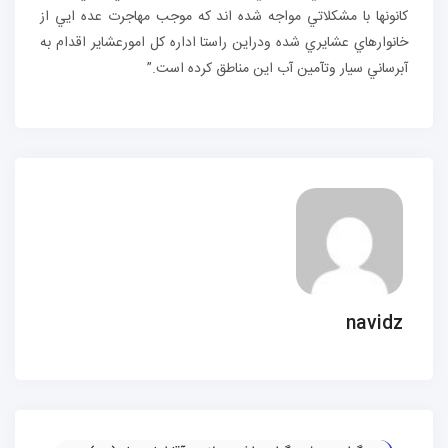
كانونها با مشكلاتي مواجه شده اند كه موجب مهاجرت عده ايي از
خانوارهاي عشايري شده ودراين راستا اداره كل امورعشاير اقدام به
آبرساني سيار وتآمين آب اين مناطق كرده است.”
navidz