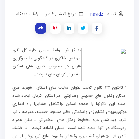
توسط:
navidz
تاریخ انتشار: ۶ تیر
0 دیدگاه
به گزارش روابط عمومي اداره كل آقاي
مهندس شاكري در گفتگويي با خبرگزاري
فارس در خصوص كانون هاي اسكان
عشاير در كرمان بيان نمودند…
” تاكنون 64 كانون تحت عنوان سايت هاي اسكان شهرك هاي
اسكان وكانون هاي حمايتي وهدايتي در استان كرمان ايجاد شده
است اين كانونها با هدف اسكان واشتغال عشايربا راه اندازي
موتورپمپهای کشاورزی وامكاناتي نظیر مسجد حسينه، مدرسه ، آب
شرب بهداشتي ،برق ،خطوط ودكل هاي مخابراتي ، تلفن همراه
ودرمانگاه در آنها ايجاد شده است ايشان اضافه كردند : با خشك
شدن آب چاههاي كشاورزي وكاهش وكمبود منابع آبي برخي از اين