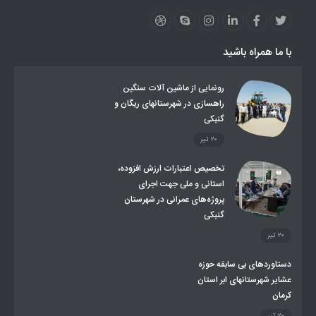
لینکهای استانی
قوانین و مقررات
فرهنگ عشایر
فرآیندها
عملکردها
عشایر استان
طرح و برنامه
صندوق بیمه اجتماعی روستائیان وعشایر
با ما همراه باشید
روند ساماندهی عشایر داوطلب اسکان
جاذبه های گردشگری
توزیع گاز مایع در مناطق عشایری
توزیع کالاهای یارانه ای عشایر
تشکیلات اداری
رونمایی از ماشین آلات سنگین
راهسازی در شهرستانهای ریگان و
گنبکی
۲۰ تیر
تخصیص اعتبارات ارزش افزوده،
استانی و ملی جهت اجرای
پروژه‌های عمرانی در شهرستان
گنبکی
۲۰ تیر
دستاوردهای بی سابقه حوزه
عشایر شهرستانهای ابر استان
کرمان