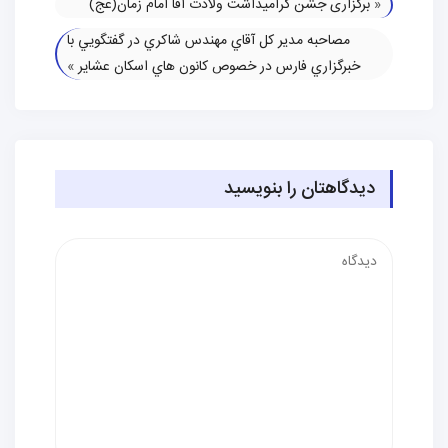
«
برگزاری جشن گرامیداشت ولادت آقا امام زمان(عج)
مصاحبه مدیر كل آقاي مهندس شاكري در گفتگويي با
خبرگزاري فارس در خصوص كانون هاي اسكان عشاير
»
دیدگاهتان را بنویسید
دیدگاه