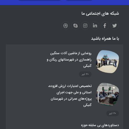
نظارت بر شبکه توزیع شرکت تعاونیهای عشایر استان کر
منو کانونهای توسعه
شبکه های اجتماعی ما
مزایدات و مناقصات
محتوای کانون توسعه
لینکهای مرتبط
لینکهای استانی
قوانین و مقررات
فرهنگ عشایر
فرآیندها
عملکردها
عشایر استان
طرح و برنامه
صندوق بیمه اجتماعی روستائیان وعشایر
با ما همراه باشید
روند ساماندهی عشایر داوطلب اسکان
جاذبه های گردشگری
توزیع گاز مایع در مناطق عشایری
توزیع کالاهای یارانه ای عشایر
تشکیلات اداری
رونمایی از ماشین آلات سنگین
راهسازی در شهرستانهای ریگان و
گنبکی
۲۰ تیر
تخصیص اعتبارات ارزش افزوده،
استانی و ملی جهت اجرای
پروژه‌های عمرانی در شهرستان
گنبکی
۲۰ تیر
دستاوردهای بی سابقه حوزه