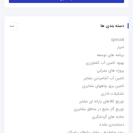
دسته بندی ها
special
اخبار
برنامه های توسعه
بهبود تامین آب کشاورزی
پروژه های عمرانی
تامین آب آشامیدنی عشایر
تامین برق چاههای عشایری
تشکیلات اداری
توزیع کالاهای یارانه ای عشایر
توزیع گاز مایع در مناطق عشایری
جاذبه های گردشگری
دسته‌بندی نشده
روند ساماندهی عشایر داوطلب اسکان