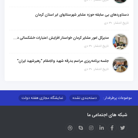
تاریخ انتشار: ۳۰ دی
دستاوردهای بی سابقه حوزه عشایر شهرستانهای ابر استان کرمان
تاریخ انتشار: ۳۰ دی
مدیرکل امور عشایر کرمان خواستار افزایش اعتبارات خشکسالی در سال جدید شد
تاریخ انتشار: ۳۰ دی
جلسه برنامه‌ریزی مراسم بدرقه شهید والامقام "رهبرشهید ایران"
تاریخ انتشار: ۳۰ دی
موضوعات پرطرفدار :
دسته‌بندی نشده
نمایشگاه مجازی هفته دولت
نظارت بر شبکه توزیع شرکت تعاونیهای عشایر استان کر
منو کانونهای توسعه
شبکه های اجتماعی ما
مزایدات و مناقصات
محتوای کانون توسعه
لینکهای مرتبط
لینکهای استانی
قوانین و مقررات
فرهنگ عشایر
فرآیندها
عملکردها
عشایر استان
طرح و برنامه
صندوق بیمه اجتماعی روستائیان وعشایر