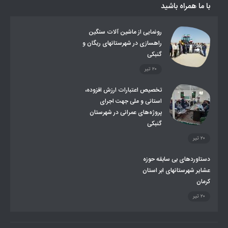
با ما همراه باشید
روند ساماندهی عشایر داوطلب اسکان
جاذبه های گردشگری
توزیع گاز مایع در مناطق عشایری
توزیع کالاهای یارانه ای عشایر
تشکیلات اداری
رونمایی از ماشین آلات سنگین
راهسازی در شهرستانهای ریگان و
گنبکی
۲۰ تیر
تخصیص اعتبارات ارزش افزوده،
استانی و ملی جهت اجرای
پروژه‌های عمرانی در شهرستان
گنبکی
۲۰ تیر
دستاوردهای بی سابقه حوزه
عشایر شهرستانهای ابر استان
کرمان
۲۰ تیر